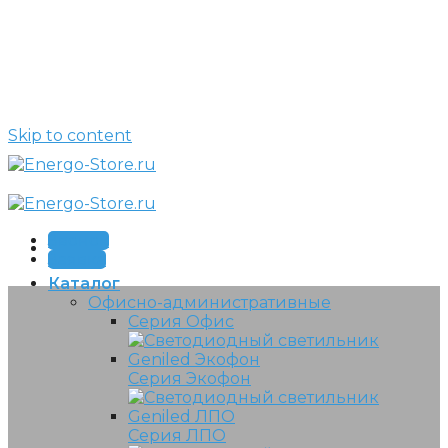
Skip to content
Звонок
Заявка
Каталог
Офисно-административные
Серия Офис
Серия Экофон
Серия ЛПО