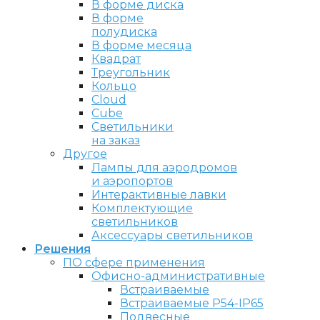
В форме диска
В форме
полудиска
В форме месяца
Квадрат
Треугольник
Кольцо
Cloud
Cube
Светильники
на заказ
Другое
Лампы для аэродромов
и аэропортов
Интерактивные лавки
Комплектующие
светильников
Аксессуары светильников
Решения
ПО сфере применения
Офисно-административные
Встраиваемые
Встраиваемые P54-IP65
Подвесные