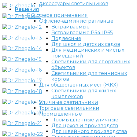
Аксессуары светильников
Решения
ПО сфере применения
Офисно-административные
Встраиваемые
Встраиваемые P54-IP65
Подвесные
Для школ и детских садов
Для медицинских и чистых
помещений
Светильники для спортивных
объектов
Светильники для теннисных
кортов
Для общественных мест (ЖКХ)
Светильники для жилых
комплексов
Уличные светильники
Торговые светильники
Промышленные
Промышленные уличные
Для цехов и производств
Для швейного производства