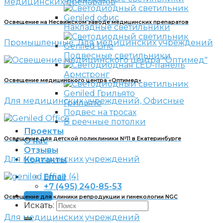
Освещение на Несвижском заводе медицинских препаратов
Накладные светильники
Промышленные, Для медицинских учреждений
Подвесные светильники
Армстронг
Освещение медицинского центра «Оптимед»
Для медицинских учреждений, Офисные
Грильято
Подвес на тросах
В реечные потолки
Проекты
Освещение для детской поликлиники №11 в Екатеринбурге
О нас
Отзывы
Для медицинских учреждений
Контакты
Email
+7 (495) 240-85-53
Заявка
Освещение для клиники репродукции и гинекологии NGC
Искать:
Для медицинских учреждений