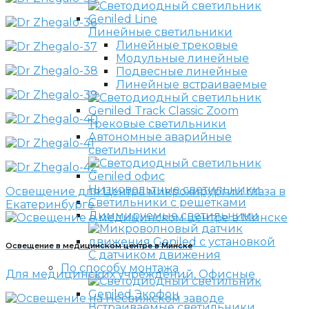
Линейные светильники
Линейные трековые
Модульные линейные
Подвесные линейные
Линейные встраиваемые
Трековые светильники
Автономные аварийные
светильники
Низковольтные светильники
Освещение для Центра микрохирургии глаза в
Светильники с решетками
Екатеринбурге
Диммируемые светильники
Освещение в медицинском центре в Минске
С датчиком движения
По способу монтажа
Для медицинских учреждений, Офисные
Встраиваемые светильники