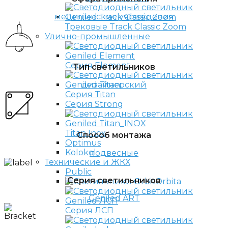
медицинские учреждения
Трековые Track Classic Zoom
Улично-промышленные
Серия Element
Тип светильников
дизайнерский
Серия Titan
Серия Strong
Titan Inox
Способ монтажа
Optimus
Kolokol
подвесные
Технические и ЖКХ
Public
Серия светильников
Orbita
Geniled ART
Серия ЛСП