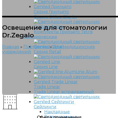
Серия Грильято
Серия Office Clip-In
Освещение для стоматологии
Комплекты Грильято Tetris
Dr.Zegalo
Коммерческие
Главная
»
Портфолио
»
Для медицинских
учреждений
Серия Retail
Серия Line
Line Alum
Trade Linear
Trade Linear встраиваемый
Сейлинги
Накладные
Встраиваемые
Сфера применения