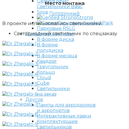
Место монтажа
Светильники Basic
Sova
Потолочный
Strong
Парковые Geniled Park
В проекте использовались светильники:
Парковые RSLG
Светодиодный светильник по спецзаказу
Дизайнерский свет
В форме диска
В форме
полудиска
В форме месяца
Квадрат
Треугольник
Кольцо
Cloud
Cube
Светильники
на заказ
Другое
Лампы для аэродромов
и аэропортов
Интерактивные лавки
Комплектующие
светильников