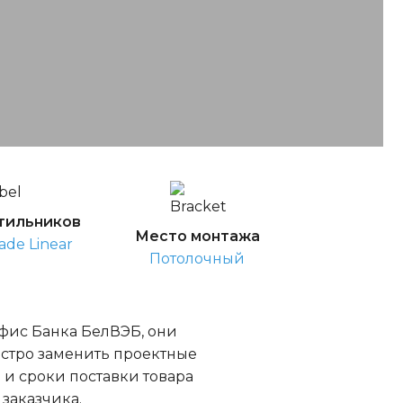
тильников
Место монтажа
ade Linear
Потолочный
офис Банка БелВЭБ, они
быстро заменить проектные
 и сроки поставки товара
заказчика.