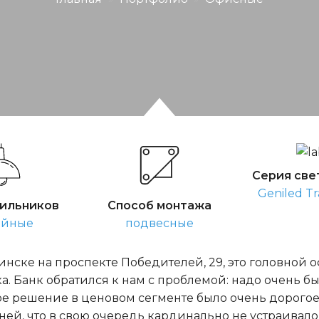
Серия све
Geniled Tr
тильников
Способ монтажа
ейные
подвесные
нске на проспекте Победителей, 29, это головной 
ка. Банк обратился к нам с проблемой: надо очень 
ое решение в ценовом сегменте было очень дорогое
ей, что в свою очередь кардинально не устраивало 