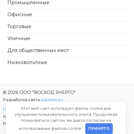
Промышленные
Офисные
Торговые
Уличные
Для общественных мест
Низковольтные
© 2026 ООО "ВОСХОД ЭНЕРГО"
Разработка сайта
Agvento.by
Этот веб-сайт использует файлы cookie для
Политика конфиденциальности
| Предложение не является
улучшения пользовательского опыта. Продолжая
публичной офертой |
This site is protected by reCAPTCHA and
пользоваться сайтом, вы даете согласие на
the Google
Privacy Policy
and
Terms of Service
apply.
использование файлов cookie.
ПРИНЯТО