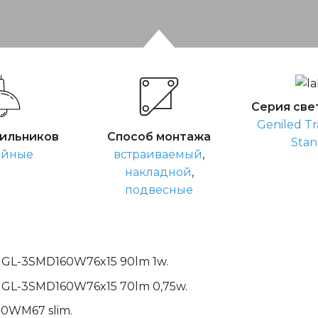
Серия све
Geniled Tr
тильников
Способ монтажа
Stan
ейные
встраиваемый
,
накладной
,
подвесные
 GL-3SMD160W76x15 90lm 1w.
 GL-3SMD160W76x15 70lm 0,75w.
00WM67 slim.