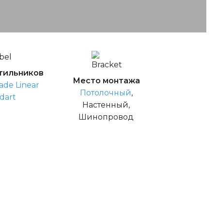
тильников
Место монтажа
ade Linear
Потолочный
,
dart
Настенный,
Шинопровод