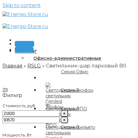
Skip to content
Звонок
Заявка
Каталог
Офисно-административные
Главная
»
RSLG
»
Светильник-шар парковый B0
Серия Офис
Серия Экофон
Фильтр
Стоимость, руб
Серия ЛПО
×
×
Серия Грильято
Мощность, Вт