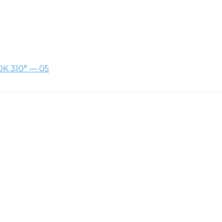
0K 310° — 05