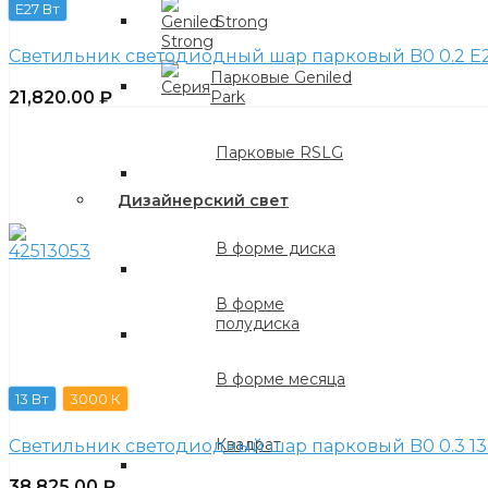
E27 Вт
Strong
Светильник светодиодный шар парковый B0 0.2 E2
Парковые Geniled
21,820.00
₽
Park
Парковые RSLG
Дизайнерский свет
В форме диска
В форме
полудиска
В форме месяца
13 Вт
3000 К
Квадрат
Светильник светодиодный шар парковый B0 0.3 13 
38,825.00
₽