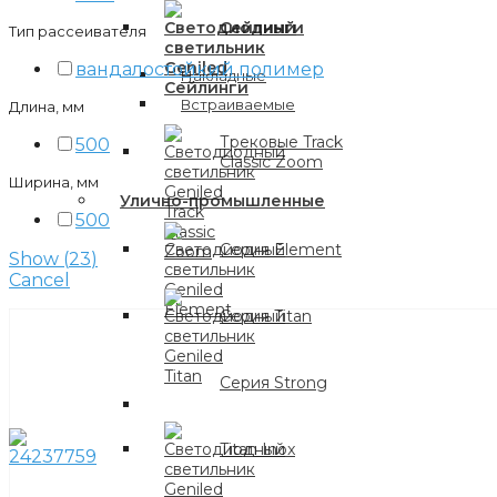
Сейлинги
Тип рассеивателя
вандалостойкий полимер
Накладные
Встраиваемые
Длина, мм
Трековые Track
500
Classic Zoom
Ширина, мм
Улично-промышленные
500
Серия Element
Show
(
23
)
Cancel
Серия Titan
Серия Strong
Titan Inox