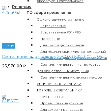
Аксессуары светильников
Решения
ПО сфере применения
Офисно-административные
Встраиваемые
Встраиваемые P54-IP65
Подвесные
Для школ и детских садов
E27 Вт
Для медицинских и чистых помещений
Светильник шар парковый B0 0.3 E27 310° — 05
Светильники для спортивных объектов
Светильники для теннисных кортов
25,570.00
₽
Для общественных мест (ЖКХ)
Светильники для жилых комплексов
УЛИЧНЫЕ СВЕТИЛЬНИКИ
ТОРГОВЫЕ СВЕТИЛЬНИКИ
Промышленные
Промышленные уличные
Для цехов и производств