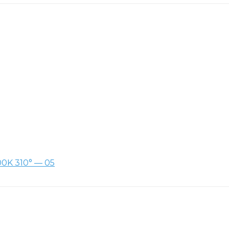
0K 310° — 05