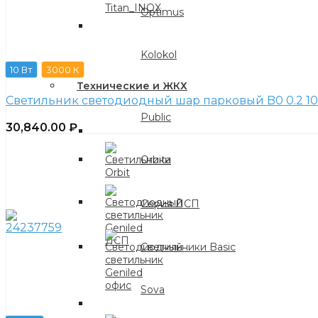
Optimus
Kolokol
10 Вт
3000 К
Технические и ЖКХ
Светильник светодиодный шар парковый B0 0.2 10 
Public
30,840.00
₽
Orbita
Серия ЛСП
Светильники Basic
Sova