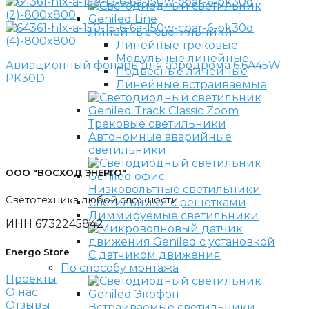
Линейные светильники
Линейные трековые
Модульные линейные
Авиационный фонарь для аэродрома 6.6A45W
Подвесные линейные
PK30D
Линейные встраиваемые
Трековые светильники
Автономные аварийные
светильники
ООО "ВОСХОД ЭНЕРГО"
Низковольтные светильники
Светотехника любой сложности.
Светильники с решетками
Диммируемые светильники
ИНН 6732245842
Energo Store
С датчиком движения
По способу монтажа
Проекты
О нас
Отзывы
Встраиваемые светильники