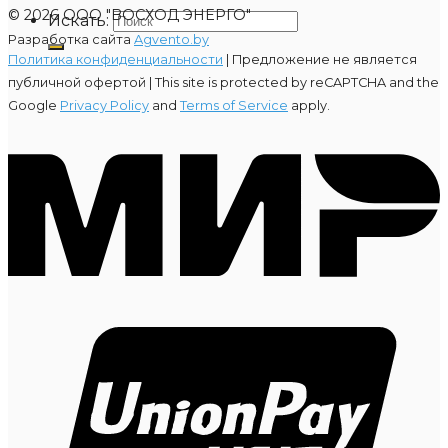
© 2026 ООО "ВОСХОД ЭНЕРГО"
Искать:
Разработка сайта
Agvento.by
Политика конфиденциальности
| Предложение не является
публичной офертой |
This site is protected by reCAPTCHA and the
Google
Privacy Policy
and
Terms of Service
apply.