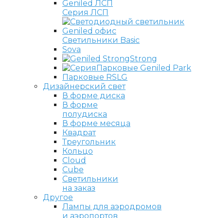
Серия ЛСП
Светильники Basic
Sova
Strong
Парковые Geniled Park
Парковые RSLG
Дизайнерский свет
В форме диска
В форме
полудиска
В форме месяца
Квадрат
Треугольник
Кольцо
Cloud
Cube
Светильники
на заказ
Другое
Лампы для аэродромов
и аэропортов