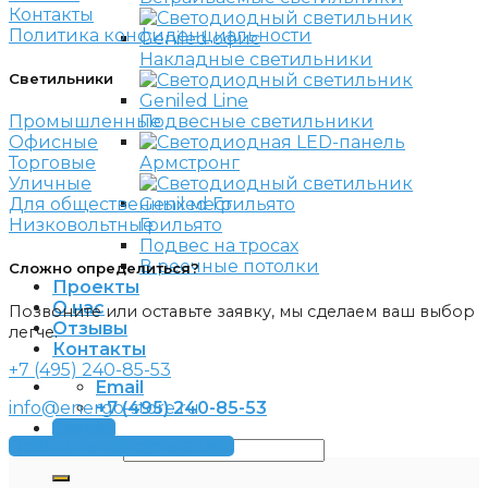
Контакты
Политика конфиденциальности
Накладные светильники
Светильники
Подвесные светильники
Промышленные
Офисные
Армстронг
Торговые
Уличные
Для общественных мест
Грильято
Низковольтные
Подвес на тросах
В реечные потолки
Сложно определиться?
Проекты
О нас
Позвоните или оставьте заявку, мы сделаем ваш выбор
Отзывы
легче.
Контакты
+7 (495) 240-85-53
Email
+7 (495) 240-85-53
info@energo-store.ru
Заявка
Получить консультацию
Искать: