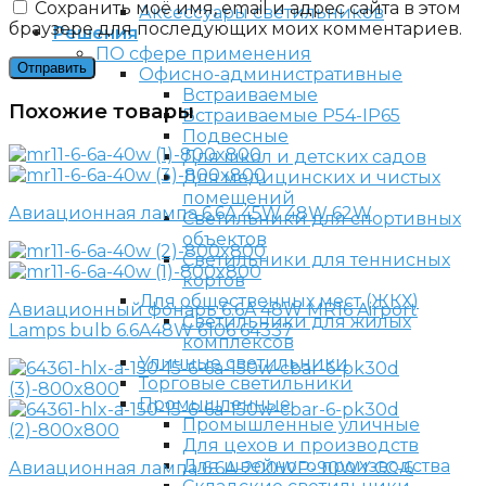
Сохранить моё имя, email и адрес сайта в этом
Аксессуары светильников
браузере для последующих моих комментариев.
Решения
ПО сфере применения
Офисно-административные
Встраиваемые
Похожие товары
Встраиваемые P54-IP65
Подвесные
Для школ и детских садов
Для медицинских и чистых
помещений
Авиационная лампа 6.6A 45W 48W 62W
Светильники для спортивных
объектов
Светильники для теннисных
кортов
Для общественных мест (ЖКХ)
Авиационный фонарь 6.6A 48W MR16 Airport
Светильники для жилых
Lamps bulb 6.6A48W 6106 64337
комплексов
Уличные светильники
Торговые светильники
Промышленные
Промышленные уличные
Для цехов и производств
Для швейного производства
Авиационная лампа 6.6A-200WP-90WY CC-6