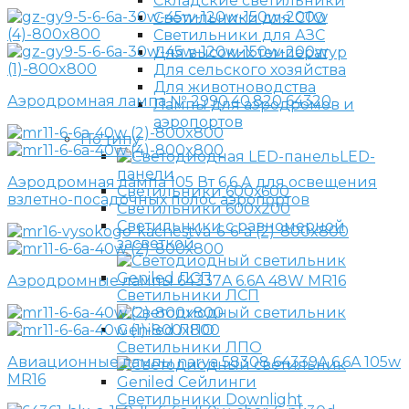
Складские светильники
Светильники для СТО
Светильники для АЗС
Для высоких температур
Для сельского хозяйства
Для животноводства
Аэродромная лампа № 2990.40.820 64320
Лампы для аэродромов и
аэропортов
По типу
LED-
панели
Аэродромная лампа 105 Вт 6,6 А для освещения
Светильники 600х600
взлетно-посадочных полос аэропортов
Светильники 600х200
Светильники с равномерной
засветкой
Аэродромные лампы 64337A 6.6A 48W MR16
Светильники ЛСП
Светильники ЛПО
Авиационные лампы narva 58308 64339A 6.6A 105w
MR16
Светильники Downlight