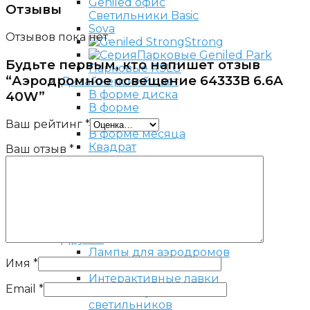
Отзывы
Светильники Basic
Sova
Отзывов пока нет.
Strong
Парковые Geniled Park
Будьте первым, кто напишет отзыв
Парковые RSLG
“Аэродромное освещение 64333B 6.6A
Дизайнерский свет
В форме диска
40W”
В форме
полудиска
Ваш рейтинг
*
В форме месяца
Квадрат
Ваш отзыв
*
Треугольник
Кольцо
Cloud
Cube
Светильники
на заказ
Другое
Лампы для аэродромов
Имя
*
и аэропортов
Интерактивные лавки
Email
*
Комплектующие
светильников