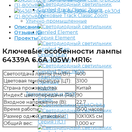
Трековые Track Classic Zoom
Улично-промышленные
Описание
Отзывы (0)
Серия Element
Проекты
Ключевые особенности лампы
Серия Titan
64339A 6.6A 105W MR16:
Серия Strong
Светоотдача лампы (лм/Вт):
400
Titan Inox
Цветовая температура (ЦТ):
3100
Optimus
Страна производства:
Китай
Kolokol
Технические и ЖКХ
Индекс цветопередачи (Ra):
90
Public
Входное напряжение (В):
22.7
Orbita
Время работы:
1500 часов
Размер одной упаковки::
10X10X5 см
Серия ЛСП
Общий вес:
1.000 кг