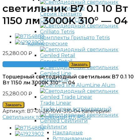
светильник B7 0.1 10 Вт
Серия Грильято
1150 лм 3000K 310° — 04
Серия Office Clip-In
Комплекты Грильято Tetris
Коммерческие
25,280.00
₽
Серия Retail
Получить консультацию
Заказать
Торшерный светодиодный светильник B7 0.1 10
Серия Line
Вт 1150 лм 3000K 310° — 04
Line Alum
25,280.00
₽
Trade Linear
Заказать
Trade Linear встраиваемый
Артикул:
B7-01-3K-10W-310-04
Категории:
Светильник торшерный B7
,
RSLG
Сейлинги
Накладные
Встраиваемые