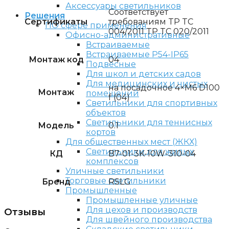
Аксессуары светильников
Соответствует
Решения
Сертификаты
требованиям TP TC
ПО сфере применения
004/2011 TP TC 020/2011
Офисно-административные
Встраиваемые
Встраиваемые P54-IP65
Монтаж код
04
Подвесные
Для школ и детских садов
Для медицинских и чистых
на посадочное 4×M6 D100
Монтаж
помещений
f (04)
Светильники для спортивных
объектов
Светильники для теннисных
Модель
0.1
кортов
Для общественных мест (ЖКХ)
Светильники для жилых
КД
B7-01-3K-10W-310-04
комплексов
Уличные светильники
Торговые светильники
Бренд
RSLG
Промышленные
Промышленные уличные
Для цехов и производств
Отзывы
Для швейного производства