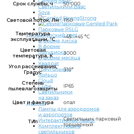
Срок службы, ч
50 000
Светильники Basic
Sova
Strong
Световой поток, Лм
1150
Парковые Geniled Park
Парковые RSLG
Температура
Дизайнерский свет
–45…+45 °С
эксплуатации, °C
В форме диска
В форме
Цветовая
полудиска
3000
температура, К
В форме месяца
Квадрат
Угол рассеивания,
Треугольник
310°
Градус
Кольцо
Cloud
Степень
IP65
Cube
пылевлагозащиты
Светильники
на заказ
Цвет и фактура
опал
Другое
Лампы для аэродромов
и аэропортов
Светильник парковый
Интерактивные лавки
Тип
торшерный
Комплектующие
светильников