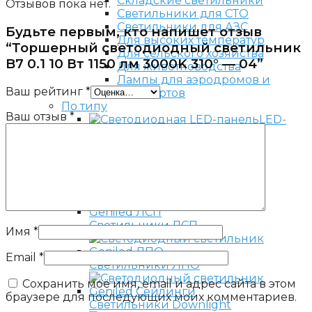
Складские светильники
Отзывов пока нет.
Светильники для СТО
Светильники для АЗС
Будьте первым, кто напишет отзыв
Для высоких температур
“Торшерный светодиодный светильник
Для сельского хозяйства
B7 0.1 10 Вт 1150 лм 3000K 310° — 04”
Для животноводства
Лампы для аэродромов и
Ваш рейтинг
*
аэропортов
По типу
Ваш отзыв
*
LED-
панели
Светильники 600х600
Светильники 600х200
Светильники с равномерной
засветкой
Светильники ЛСП
Имя
*
Email
*
Светильники ЛПО
Сохранить моё имя, email и адрес сайта в этом
браузере для последующих моих комментариев.
Светильники Downlight