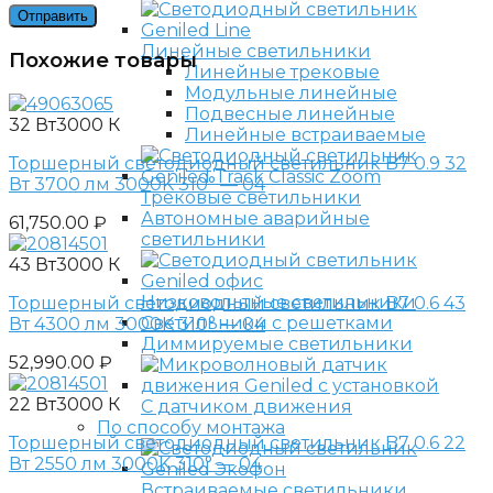
Линейные светильники
Похожие товары
Линейные трековые
Модульные линейные
Подвесные линейные
32 Вт
3000 К
Линейные встраиваемые
Торшерный светодиодный светильник B7 0.9 32
Вт 3700 лм 3000K 310° — 04
Трековые светильники
Автономные аварийные
61,750.00
₽
светильники
43 Вт
3000 К
Низковольтные светильники
Торшерный светодиодный светильник B7 0.6 43
Светильники с решетками
Вт 4300 лм 3000K 310° — 04
Диммируемые светильники
52,990.00
₽
22 Вт
3000 К
С датчиком движения
По способу монтажа
Торшерный светодиодный светильник B7 0.6 22
Вт 2550 лм 3000K 310° — 04
Встраиваемые светильники