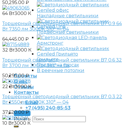
50,295.00
₽
64 Вт
3000 К
Накладные светильники
Торшерный светодиодный светильник B7 0.9 64
Вт 7350 лм 3000K 310° — 04
Подвесные светильники
64,445.00
₽
Армстронг
32 Вт
3000 К
Грильято
Торшерный светодиодный светильник B7 0.6 32
Подвес на тросах
Вт 3700 лм 3000K 310° — 04
В реечные потолки
50,295.00
₽
Проекты
О нас
22 Вт
3000 К
Отзывы
Контакты
Торшерный светодиодный светильник B7 0.3 22
Вт 2550 лм 3000K 310° — 04
Email
+7 (495) 240-85-53
37,620.00
₽
Заявка
Искать:
10 Вт
3000 К