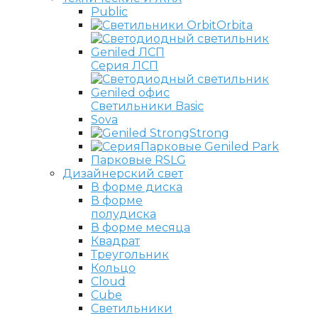
Public
Orbita
Серия ЛСП
Светильники Basic
Sova
Strong
Парковые Geniled Park
Парковые RSLG
Дизайнерский свет
В форме диска
В форме
полудиска
В форме месяца
Квадрат
Треугольник
Кольцо
Cloud
Cube
Светильники