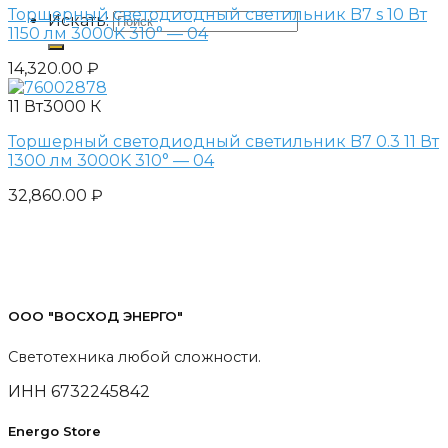
Торшерный светодиодный светильник B7 s 10 Вт
Искать:
1150 лм 3000K 310° — 04
14,320.00
₽
11 Вт
3000 К
Торшерный светодиодный светильник B7 0.3 11 Вт
1300 лм 3000K 310° — 04
32,860.00
₽
ООО "ВОСХОД ЭНЕРГО"
Светотехника любой сложности.
ИНН 6732245842
Energo Store