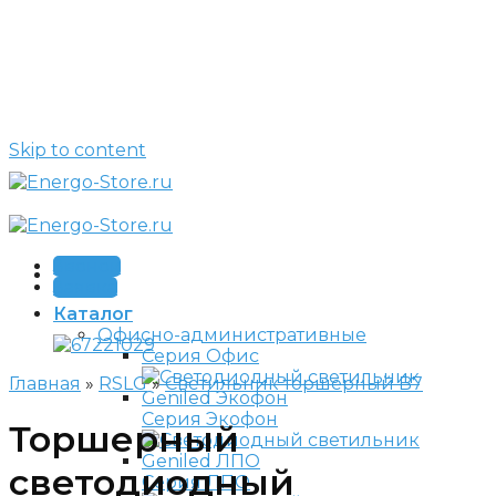
Skip to content
Звонок
Заявка
Каталог
Офисно-административные
Серия Офис
Главная
»
RSLG
»
Светильник торшерный B7
Серия Экофон
Торшерный
светодиодный
Серия ЛПО