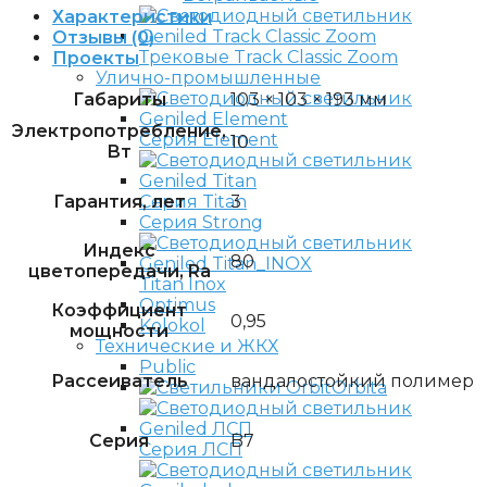
Характеристики
Отзывы (0)
Трековые Track Classic Zoom
Проекты
Улично-промышленные
Габариты
103 × 103 × 193 мм
Электропотребление,
Серия Element
10
Вт
Гарантия, лет
3
Серия Titan
Серия Strong
Индекс
80
цветопередачи, Ra
Titan Inox
Optimus
Коэффициент
0,95
Kolokol
мощности
Технические и ЖКХ
Public
Рассеиватель
вандалостойкий полимер
Orbita
Серия
B7
Серия ЛСП