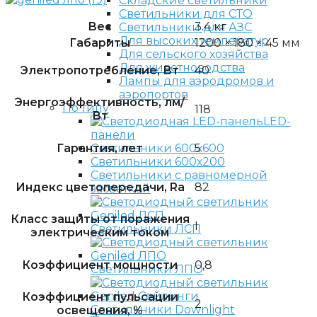
Складские светильники
Светильники для СТО
Вес
3.4 кг
Светильники для АЗС
Для высоких температур
Габариты
1200 × 180 × 45 мм
Для сельского хозяйства
Для животноводства
Электропотребление, Вт
40
Лампы для аэродромов и
аэропортов
Энергоэффективность, лм/
По типу
118
Вт
LED-
панели
Гарантия, лет
5
Светильники 600х600
Светильники 600х200
Светильники с равномерной
Индекс цветопередачи, Ra
82
засветкой
Класс защиты от поражения
I
Светильники ЛСП
электрическим током
Коэффициент мощности
0,8
Светильники ЛПО
Коэффициент пульсации
2
Светильники Downlight
освещения, %