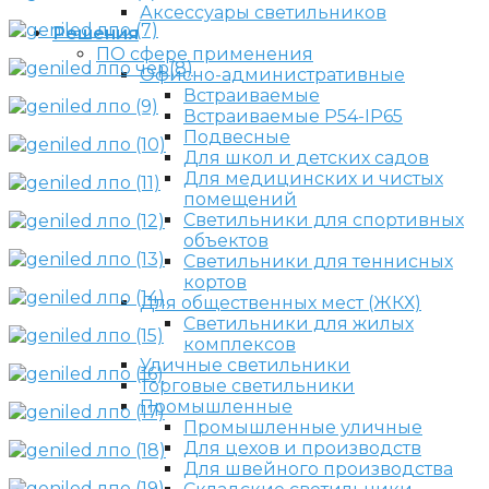
Аксессуары светильников
Решения
ПО сфере применения
Офисно-административные
Встраиваемые
Встраиваемые P54-IP65
Подвесные
Для школ и детских садов
Для медицинских и чистых
помещений
Светильники для спортивных
объектов
Светильники для теннисных
кортов
Для общественных мест (ЖКХ)
Светильники для жилых
комплексов
Уличные светильники
Торговые светильники
Промышленные
Промышленные уличные
Для цехов и производств
Для швейного производства