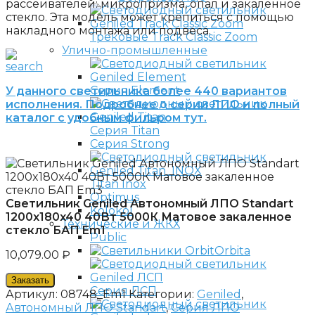
рассеивателей: микропризма, опал и закаленное
стекло. Эта модель может крепиться с помощью
накладного монтажа или подвеса.
Трековые Track Classic Zoom
Улично-промышленные
Серия Element
У данного светильника более 440 вариантов
исполнения. Подробнее о серии ЛПО и полный
каталог с удобным фильром тут.
Серия Titan
Серия Strong
Titan Inox
Optimus
Светильник Geniled Автономный ЛПО Standart
Kolokol
1200x180x40 40Вт 5000К Матовое закаленное
Технические и ЖКХ
стекло БАП Em1
Public
Orbita
10,079.00
₽
Заказать
Серия ЛСП
Артикул:
08748_Em1
Категории:
Geniled
,
Автономный ЛПО Standart
,
Серия ЛПО