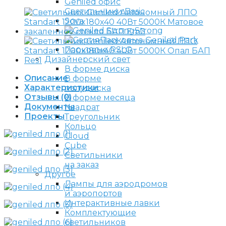
Светильники Basic
Sova
Strong
Парковые Geniled Park
Парковые RSLG
Дизайнерский свет
В форме диска
Описание
В форме
Характеристики
полудиска
Отзывы (0)
В форме месяца
Документы
Квадрат
Проекты
Треугольник
Кольцо
Cloud
Cube
Светильники
на заказ
Другое
Лампы для аэродромов
и аэропортов
Интерактивные лавки
Комплектующие
светильников