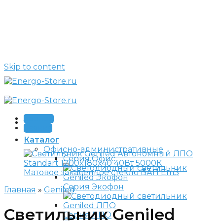
Skip to content
Звонок
Заявка
Каталог
Офисно-административные
Серия Офис
Серия Экофон
Главная
»
Geniled
Светильник Geniled
Серия ЛПО