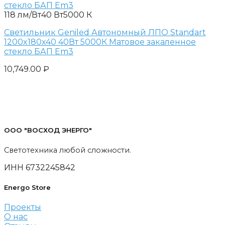
118 лм/Вт
40 Вт
5000 К
Светильник Geniled Автономный ЛПО Standart
1200x180x40 40Вт 5000К Матовое закаленное
стекло БАП Em3
10,749.00
₽
ООО "ВОСХОД ЭНЕРГО"
Светотехника любой сложности.
ИНН 6732245842
Energo Store
Проекты
О нас