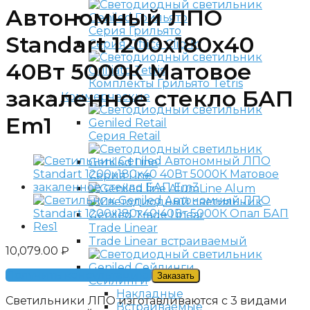
Автономный ЛПО
Серия Грильято
Standart 1200x180x40
Серия Office Clip-In
40Вт 5000К Матовое
Комплекты Грильято Tetris
закаленное стекло БАП
Коммерческие
Em1
Серия Retail
Серия Line
Line Alum
Trade Linear
Trade Linear встраиваемый
10,079.00
₽
Получить консультацию
Заказать
Сейлинги
Накладные
Светильники ЛПО изготавливаются с 3 видами
Встраиваемые