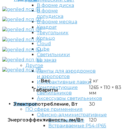
В форме диска
В форме
полудиска
В форме месяца
Квадрат
Треугольник
Кольцо
Cloud
Cube
Светильники
на заказ
Другое
Лампы для аэродромов
и аэропортов
Вес
2 кг
Интерактивные лавки
1265 × 110 × 83
Комплектующие
Габариты
мм
светильников
Аксессуары светильников
Решения
Электропотребление, Вт
30
ПО сфере применения
Офисно-административные
Энергоэффективность, лм/Вт
120
Встраиваемые
Встраиваемые P54-IP65