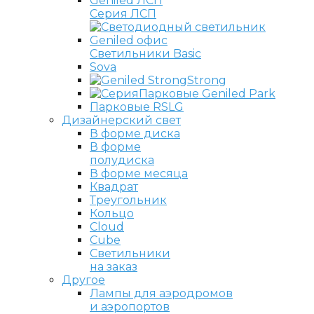
Серия ЛСП
Светильники Basic
Sova
Strong
Парковые Geniled Park
Парковые RSLG
Дизайнерский свет
В форме диска
В форме
полудиска
В форме месяца
Квадрат
Треугольник
Кольцо
Cloud
Cube
Светильники
на заказ
Другое
Лампы для аэродромов
и аэропортов