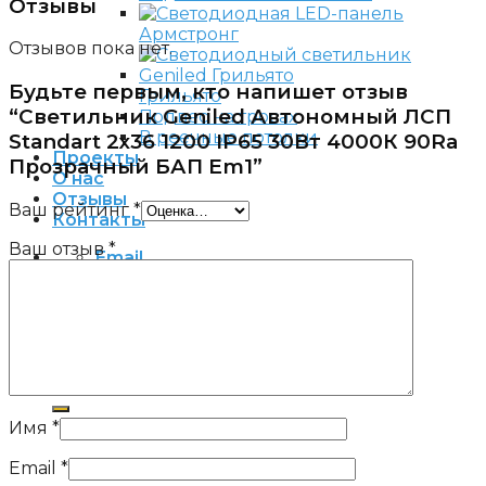
Отзывы
Армстронг
Отзывов пока нет.
Будьте первым, кто напишет отзыв
Грильято
“Светильник Geniled Автономный ЛСП
Подвес на тросах
В реечные потолки
Standart 2х36 1200 IP65 30Вт 4000К 90Ra
Проекты
Прозрачный БАП Em1”
О нас
Отзывы
Ваш рейтинг
*
Контакты
Ваш отзыв
*
Email
+7 (495) 240-85-53
Заявка
Искать:
Искать:
Имя
*
Email
*