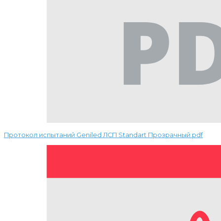
Протокол испытаний Geniled ЛСП Standart Прозрачный.pdf