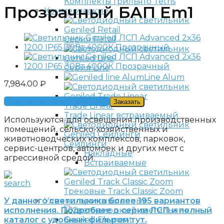
Комплекты Грильято Tetris
Прозрачный БАП Em1
Коммерческие
Серия Retail
Серия Line
Line Alum
7,984.00
₽
Получить консультацию
Заказать
Trade Linear
Trade Linear встраиваемый
Используются для освещения производственных
помещений, сельско-хозяйственных и
животноводческих комплексов, парковок,
Сейлинги
сервис-центров, автомоек и других мест с
Накладные
агрессивной средой.
Встраиваемые
Трековые Track Classic Zoom
У данного светильника более 195 вариантов
Улично-промышленные
исполнения. Подробнее о серии ЛСП и полный
каталог с удобным фильром тут.