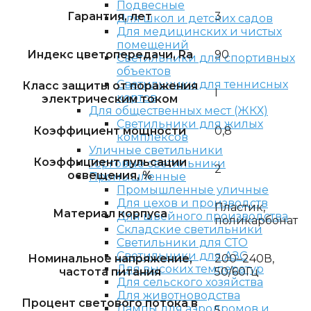
Подвесные
Гарантия, лет
3
Для школ и детских садов
Для медицинских и чистых
помещений
Индекс цветопередачи, Ra
90
Светильники для спортивных
объектов
Светильники для теннисных
Класс защиты от поражения
I
кортов
электрическим током
Для общественных мест (ЖКХ)
Светильники для жилых
Коэффициент мощности
0,8
комплексов
Уличные светильники
Коэффициент пульсации
Торговые светильники
2
освещения, %
Промышленные
Промышленные уличные
Для цехов и производств
Пластик,
Материал корпуса
Для швейного производства
поликарбонат
Складские светильники
Светильники для СТО
Светильники для АЗС
Номинальное напряжение,
200–240В,
Для высоких температур
частота питания
50/60Гц
Для сельского хозяйства
Для животноводства
Процент светового потока в
Лампы для аэродромов и
5