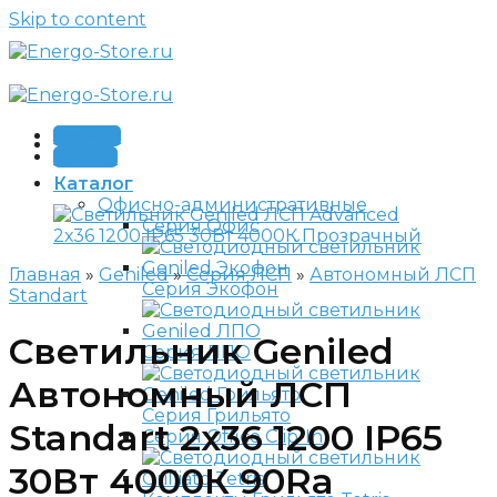
Skip to content
Звонок
Заявка
Каталог
Офисно-административные
Серия Офис
Главная
»
Geniled
»
Серия ЛСП
»
Автономный ЛСП
Серия Экофон
Standart
Светильник Geniled
Серия ЛПО
Автономный ЛСП
Серия Грильято
Standart 2х36 1200 IP65
Серия Office Clip-In
30Вт 4000К 90Ra