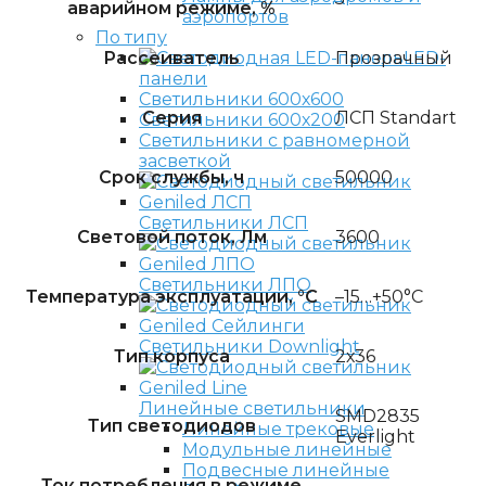
аварийном режиме, %
аэропортов
По типу
Рассеиватель
Прозрачный
LED-
панели
Светильники 600х600
Серия
ЛСП Standart
Светильники 600х200
Светильники с равномерной
засветкой
Срок службы, ч
50000
Светильники ЛСП
Световой поток, Лм
3600
Светильники ЛПО
Температура эксплуатации, °C
–15…+50°C
Светильники Downlight
Тип корпуса
2х36
Линейные светильники
SMD2835
Тип светодиодов
Линейные трековые
Everlight
Модульные линейные
Подвесные линейные
Ток потребления в режиме