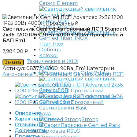
Серия Element
Серия Titan
Серия Strong
Светильник Geniled Автономный ЛСП Standart
2х36 1200 IP65 30Вт 4000К 90Ra Прозрачный
БАП Em1
Titan Inox
Optimus
7,984.00
₽
Kolokol
Технические и ЖКХ
Заказать
Public
Артикул:
08372_4000_90Ra_Em1
Категории:
Orbita
Автономный ЛСП Standart
,
Geniled
,
Серия ЛСП
Серия ЛСП
Светильники Basic
Описание
Sova
Характеристики
Strong
Отзывы (0)
Парковые Geniled Park
Документы
Парковые RSLG
Проекты
Дизайнерский свет