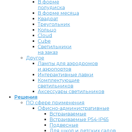
В форме
полудиска
В форме месяца
Квадрат
Треугольник
Кольцо
Cloud
Cube
Светильники
на заказ
Другое
Лампы для аэродромов
и аэропортов
Интерактивные лавки
Комплектующие
светильников
Аксессуары светильников
Решения
ПО сфере применения
Офисно-административные
Встраиваемые
Встраиваемые P54-IP65
Подвесные
Для школ и детских садов