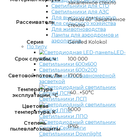
Складские светильники
закаленное стекло
Светильники для СТО
Светильники для АЗС
Для высоких температур
Линза 60° Закаленное
Рассеиватель
Для сельского хозяйства
стекло
Для животноводства
Лампы для аэродромов и
аэропортов
Серия
Geniled Kolokol
По типу
LED-
панели
Срок службы, ч
100 000
Светильники 600х600
Светильники 600х200
Световой поток, Лм
17005
Светильники с равномерной
засветкой
Температура
-40…+50°С
эксплуатации, °C
Светильники ЛСП
Цветовая
5000
температура, К
Светильники ЛПО
Степень
IP65
пылевлагозащиты
Светильники Downlight