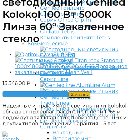
светодиодный Geniled
Kolokol 100 Вт 5000К
Серия Грильято
Серия Office Clip-In
Линза 60° Закаленное
стекло
Комплекты Грильято Tetris
Коммерческие
Серия Retail
Серия Line
13,346.00
₽
Line Alum
Получить консультацию
Заказать
Trade Linear
Надёжные и практичные светильники Kolokol
Trade Linear встраиваемый
обладают пылевлагозащитой степени IP65 и
подойдут для складских, производственных и
других типов помещений. Гарантия – 5 лет.
Сейлинги
Накладные
Встраиваемые