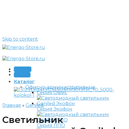
Skip to content
Звонок
Заявка
Каталог
Офисно-административные
Серия Офис
Главная
»
Geniled
Серия Экофон
Светильник
Серия ЛПО