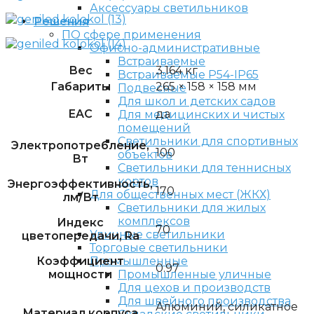
Аксессуары светильников
Решения
ПО сфере применения
Офисно-административные
Встраиваемые
Вес
3.164 кг
Встраиваемые P54-IP65
Габариты
265 × 158 × 158 мм
Подвесные
Для школ и детских садов
EAC
да
Для медицинских и чистых
помещений
Светильники для спортивных
Электропотребление,
100
объектов
Вт
Светильники для теннисных
кортов
Энергоэффективность,
170
Для общественных мест (ЖКХ)
лм/Вт
Светильники для жилых
комплексов
Индекс
70
Уличные светильники
цветопередачи, Ra
Торговые светильники
Коэффициент
Промышленные
0.97
мощности
Промышленные уличные
Для цехов и производств
Для швейного производства
Алюминий, силикатное
Материал корпуса