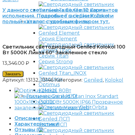
У данного светильника более 10 вариантов
исполнения. Подробнее о серии Kolokol и
Трековые Track Classic Zoom
полный каталог с удобным фильром тут.
Улично-промышленные
Серия Element
Светильник светодиодный Geniled Kolokol 100
Вт 5000К Линза 60° Закаленное стекло
Серия Titan
Серия Strong
13,346.00
₽
Заказать
Titan Inox
Артикул:
13132_13146
Категории:
Geniled
,
Kolokol
Optimus
Kolokol
Технические и ЖКХ
Public
Orbita
Описание
Характеристики
Серия ЛСП
Отзывы (0)