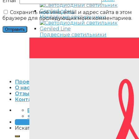
Email
*
Сохранить моё имя, email и адрес сайта в этом
Накладные светильники
браузере для последующих моих комментариев.
Подвесные светильники
Армстронг
Грильято
Подвес на тросах
В реечные потолки
Проекты
О нас
Отзывы
Контакты
Email
+7 (495) 240-85-53
Заявка
Искать: