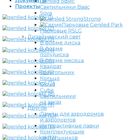
Документы
Проекты
Светильники Basic
Sova
Strong
Парковые Geniled Park
Парковые RSLG
Дизайнерский свет
В форме диска
В форме
полудиска
В форме месяца
Квадрат
Треугольник
Кольцо
Cloud
Cube
Светильники
на заказ
Другое
Лампы для аэродромов
и аэропортов
Интерактивные лавки
Комплектующие
светильников