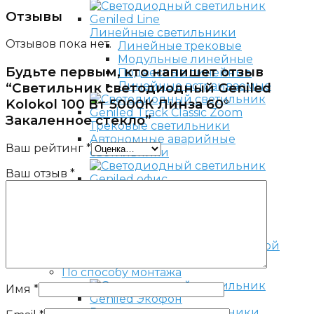
Отзывы
Линейные светильники
Отзывов пока нет.
Линейные трековые
Модульные линейные
Будьте первым, кто напишет отзыв
Подвесные линейные
Линейные встраиваемые
“Светильник светодиодный Geniled
Kolokol 100 Вт 5000К Линза 60°
Закаленное стекло”
Трековые светильники
Автономные аварийные
Ваш рейтинг
*
светильники
Ваш отзыв
*
Низковольтные светильники
Светильники с решетками
Диммируемые светильники
С датчиком движения
По способу монтажа
Имя
*
Встраиваемые светильники