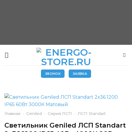
Skip
to
content
ЗВОНОК
ЗАЯВКА
Главная
»
Geniled
»
Серия ЛСП
»
ЛСП Standart
Светильник Geniled ЛСП Standart