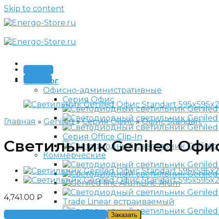
Skip to content
Звонок
Заявка
Каталог
Офисно-административные
Серия Офис
Главная
»
Geniled
»
Серия Офис
»
Офис Standart
Серия Office Clip-In
Светильник Geniled Офис
Коммерческие
Line Alum
4,741.00
₽
Trade Linear встраиваемый
Получить консультацию
Заказать