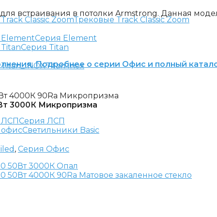
ля встраивания в потолки Armstrong. Данная модел
Трековые Track Classic Zoom
Серия Element
Серия Titan
олнения. Подробнее о серии Офис и полный катало
Titan Inox
0Вт 3000К Микропризма
Серия ЛСП
Светильники Basic
iled
,
Серия Офис