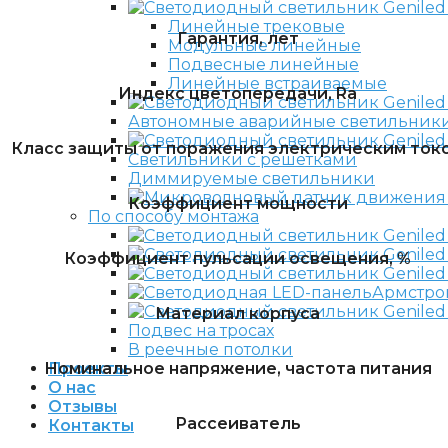
Линейные трековые
Гарантия, лет
Модульные линейные
Подвесные линейные
Линейные встраиваемые
Индекс цветопередачи, Ra
Автономные аварийные светильник
Класс защиты от поражения электрическим ток
Светильники с решетками
Диммируемые светильники
Коэффициент мощности
По способу монтажа
Коэффициент пульсации освещения, %
Армстро
Материал корпуса
Подвес на тросах
В реечные потолки
Номинальное напряжение, частота питания
Проекты
О нас
Отзывы
Рассеиватель
Контакты