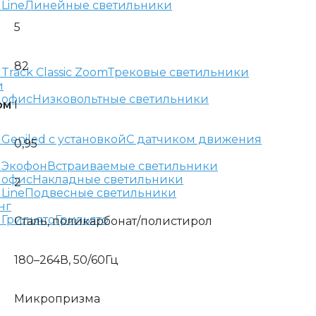
Линейные светильники
5
82
Трековые светильники
и
Низковольтные светильники
ом
I
С датчиком движения
0,95
Встраиваемые светильники
Накладные светильники
2
Подвесные светильники
нг
Грильято
Сталь, поликарбонат/полистирол
180–264В, 50/60Гц
Микропризма