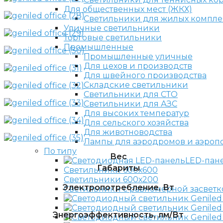
Для общественных мест (ЖКХ)
Светильники для жилых компле
Уличные светильники
Торговые светильники
Промышленные
Промышленные уличные
Для цехов и производств
Для швейного производства
Складские светильники
Светильники для СТО
Светильники для АЗС
Для высоких температур
Для сельского хозяйства
Для животноводства
Лампы для аэродромов и аэроп
По типу
Вес
LED-пан
Габариты
Светильники 600х600
Светильники 600х200
Электропотребление, Вт
Светильники с равномерной засветк
Энергоэффективность, лм/Вт