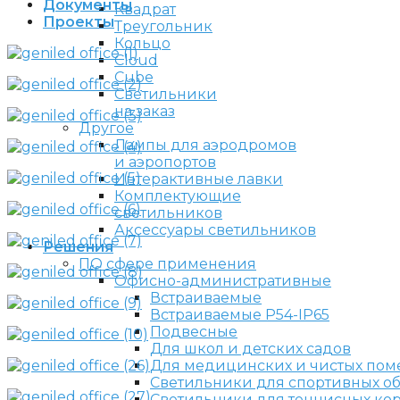
Документы
Квадрат
Проекты
Треугольник
Кольцо
Cloud
Cube
Светильники
на заказ
Другое
Лампы для аэродромов
и аэропортов
Интерактивные лавки
Комплектующие
светильников
Аксессуары светильников
Решения
ПО сфере применения
Офисно-административные
Встраиваемые
Встраиваемые P54-IP65
Подвесные
Для школ и детских садов
Для медицинских и чистых по
Светильники для спортивных о
Светильники для теннисных ко