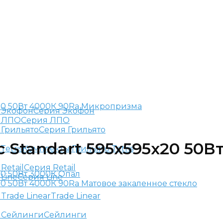
Серия Экофон
Серия ЛПО
Серия Грильято
 Standart 595x595x20 50
Комплекты Грильято Tetris
Серия Retail
Серия Line
Trade Linear
Сейлинги