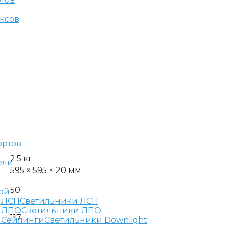
ксов
ортов
2.5 кг
ели
595 × 595 × 20 мм
50
ой
Светильники ЛСП
Светильники ЛПО
117
Светильники Downlight