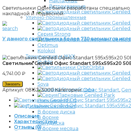
Накладные
Встраиваемые
Светильники Офис были разработаны специально д
накладной и подвесной.
Улично-промышленные
Серия Strong
У данного светильника более 730 вариантов исп
Optimus
Kolokol
Технические и ЖКХ
Public
Светильник Geniled Офис Standart 595x595x20 5
Orbita
4,741.00
₽
Sova
Заказать
Strong
Артикул:
08152_3000
Категории:
Офис Standart
,
Gen
Парковые Geniled Park
Парковые RSLG
Дизайнерский свет
В форме диска
Описание
В форме
Характеристики
полудиска
Отзывы (0)
В форме месяца