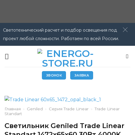
Светотехнический расчет и подбор освещения под
проект любой сложности. Работаем по всей России.
Skip
to
content
ЗВОНОК
ЗАЯВКА
Главная
»
Geniled
»
Серия Trade Linear
»
Trade Linear
Standart
Светильник Geniled Trade Linear
Standart 1472х65х60 30Вт 4000K