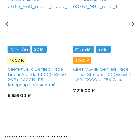
104 лм/Вт
20 Вт
97 лм/Вт
40 Вт
4000 К
3000 К
Светильник Geniled Trade
Светильник Geniled Trade
0
Linear Standart 1000х65х60
Linear Standart 1000х65х60
20Вт 4000K IP54
40Вт 3000K IP54 Опал
Микропризма черный
7,718.00
₽
6,659.00
₽