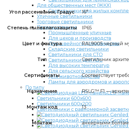
Для общественных мест (ЖКХ)
Светильники для жилых компле
Угол рассеивания, Градус
16°
Уличные светильники
Торговые светильники
Промышленные
Степень пылевлагозащиты
IP65
Промышленные уличные
Для цехов и производств
Цвет и фактура
RAL9005 черный м
Для швейного производства
Складские светильники
Светильники для СТО
Тип
Светильник архит
Светильники для АЗС
Для высоких температур
Для сельского хозяйства
Сертификаты
Соответствует треб
Для животноводства
Лампы для аэродромов и аэроп
По типу
Назначение
RSLG™ F1 — архит
LED-пан
Светильники 600х600
Светильники 600х200
Монтаж код
13
Светильники с равномерной засветк
Монтаж
анкерными болтами 