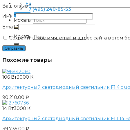
Email
Ваш отзыв
*
+7 (495) 240-85-53
Заявка
Имя
*
Искать:
Email
*
Искать:
Сохранить моё имя, email и адрес сайта в этом
Похожие товары
106 Вт
3000 К
Архитектурный светодиодный светильник F1 4 duo 1
90,210.00
₽
14 Вт
3000 К
Архитектурный светодиодный светильник F1 1 14 Вт 
39,735.00
₽