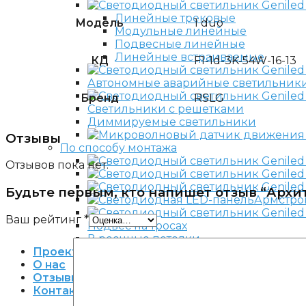
Линейные трековые
Модель
1 duo
Модульные линейные
Подвесные линейные
Линейные встраиваемые
КД
F1-1d-3K-54W-16-13
Автономные аварийные светильник
Бренд
RSLG
Светильники с решетками
Диммируемые светильники
Отзывы
По способу монтажа
Отзывов пока нет.
Будьте первым, кто напишет отзыв “Архит
Армстро
Ваш рейтинг
*
Подвес на тросах
В реечные потолки
Проекты
О нас
Отзывы
Контакты