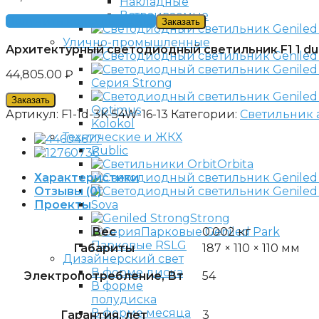
Накладные
Встраиваемые
Получить консультацию
Заказать
Улично-промышленные
Архитектурный светодиодный светильник F1 1 duo
44,805.00
₽
Серия Strong
Заказать
Optimus
Артикул:
F1-1d-3K-54W-16-13
Категории:
Светильник 
Kolokol
Технические и ЖКХ
Public
Orbita
Характеристики
Отзывы (0)
Проекты
Sova
Strong
Вес
0.002 кг
Парковые Geniled Park
Парковые RSLG
Габариты
187 × 110 × 110 мм
Дизайнерский свет
В форме диска
Электропотребление, Вт
54
В форме
полудиска
В форме месяца
Гарантия, лет
3