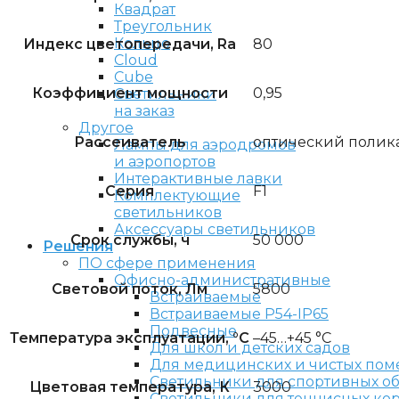
Квадрат
Треугольник
Кольцо
Индекс цветопередачи, Ra
80
Cloud
Cube
Коэффициент мощности
0,95
Светильники
на заказ
Другое
Рассеиватель
оптический полик
Лампы для аэродромов
и аэропортов
Интерактивные лавки
Серия
F1
Комплектующие
светильников
Аксессуары светильников
Срок службы, ч
50 000
Решения
ПО сфере применения
Офисно-административные
Световой поток, Лм
5800
Встраиваемые
Встраиваемые P54-IP65
Подвесные
Температура эксплуатации, °C
–45…+45 °С
Для школ и детских садов
Для медицинских и чистых по
Светильники для спортивных о
Цветовая температура, К
3000
Светильники для теннисных ко