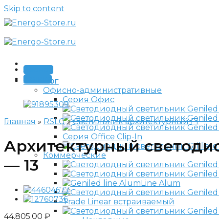
Skip to content
Звонок
Заявка
Каталог
Офисно-административные
Серия Офис
Главная
»
RSLG
»
Светильник архитектурный F1
Серия Office Clip-In
Архитектурный светодиод
Коммерческие
— 13
Line Alum
Trade Linear встраиваемый
44,805.00
₽