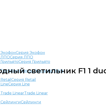
Серия Экофон
Серия ЛПО
Серия Грильято
ный светильник F1 1 duo 
Комплекты Грильято Tetris
Серия Retail
Серия Line
Trade Linear
Сейлинги