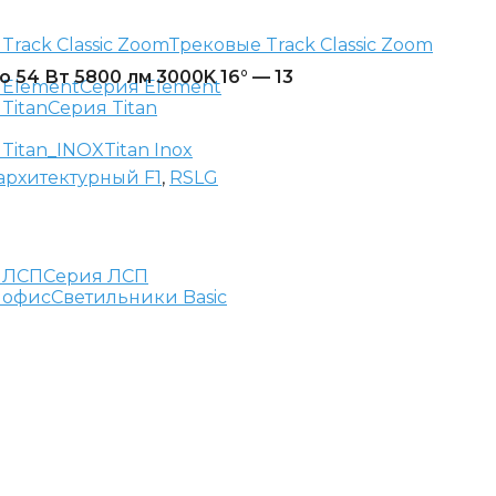
Трековые Track Classic Zoom
 54 Вт 5800 лм 3000K 16° — 13
Серия Element
Серия Titan
Titan Inox
архитектурный F1
,
RSLG
Серия ЛСП
Светильники Basic