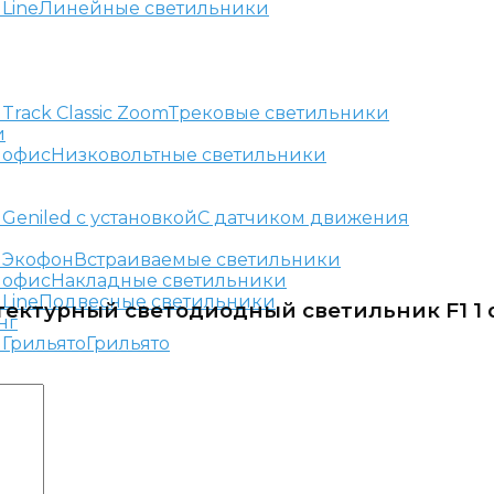
Линейные светильники
Трековые светильники
и
Низковольтные светильники
С датчиком движения
Встраиваемые светильники
Накладные светильники
Подвесные светильники
ектурный светодиодный светильник F1 1 du
нг
Грильято