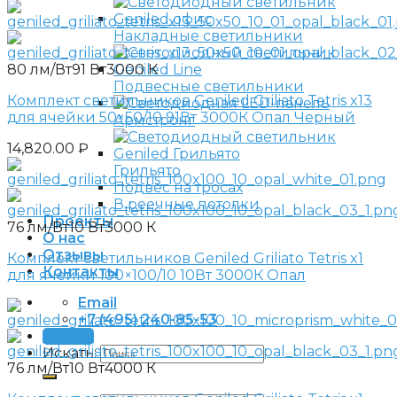
Накладные светильники
80 лм/Вт
91 Вт
3000 К
Подвесные светильники
Комплект светильников Geniled Griliato Tetris x13
для ячейки 50×50/10 91Вт 3000К Опал Черный
Армстронг
14,820.00
₽
Грильято
Подвес на тросах
В реечные потолки
Проекты
76 лм/Вт
10 Вт
3000 К
О нас
Отзывы
Комплект светильников Geniled Griliato Tetris x1
Контакты
для ячейки 100×100/10 10Вт 3000К Опал
Email
+7 (495) 240-85-53
Заявка
Искать:
76 лм/Вт
10 Вт
4000 К