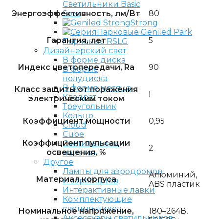
Светильники Basic
Энергоэффективность, лм/Вт
80
Sova
Strong
Парковые Geniled Park
Гарантия, лет
5
Парковые RSLG
Дизайнерский свет
В форме диска
Индекс цветопередачи, Ra
90
В форме
полудиска
В форме месяца
Класс защиты от поражения
I
Квадрат
электрическим током
Треугольник
Кольцо
Коэффициент мощности
0,95
Cloud
Cube
Коэффициент пульсации
Светильники
2
освещения, %
на заказ
Другое
Лампы для аэродромов
Алюминий,
Материал корпуса
и аэропортов
ABS пластик
Интерактивные лавки
Комплектующие
светильников
Номинальное напряжение,
180–264В,
Аксессуары светильников