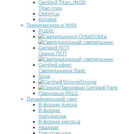
Titan Inox
Optimus
Kolokol
Технические и ЖКХ
Public
Orbita
Серия ЛСП
Светильники Basic
Sova
Strong
Парковые Geniled Park
Парковые RSLG
Дизайнерский свет
В форме диска
В форме
полудиска
В форме месяца
Квадрат
Треугольник