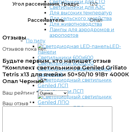
Светильники для СТО
Угол рассеивания, Градус
120
Светильники для АЗС
Для высоких температур
Для сельского хозяйства
Рассеиватель
Опал
Для животноводства
Лампы для аэродромов и
аэропортов
Отзывы
По типу
LED-
Отзывов пока нет.
панели
Светильники 600х600
Будьте первым, кто напишет отзыв
Светильники 600х200
“Комплект светильников Geniled Griliato
Светильники с равномерной
Tetris x13 для ячейки 50×50/10 91Вт 4000К
засветкой
Опал Черный”
Светильники ЛСП
Ваш рейтинг
*
Ваш отзыв
*
Светильники ЛПО
Светильники Downlight