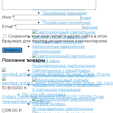
Линейные светильники
Линейные трековые
Имя
*
Модульные линейные
Подвесные линейные
Email
*
Линейные встраиваемые
Сохранить моё имя, email и адрес сайта в этом
браузере для последующих моих комментариев.
Трековые светильники
Автономные аварийные
светильники
Похожие товары
Низковольтные светильники
Светильники с решетками
Диммируемые светильники
10 Вт
3000 К
С датчиком движения
По способу монтажа
Griliato Tetris для ячейки 100х100/10 3000К Опал
Черный без драйвера
Встраиваемые светильники
1,108.00
₽