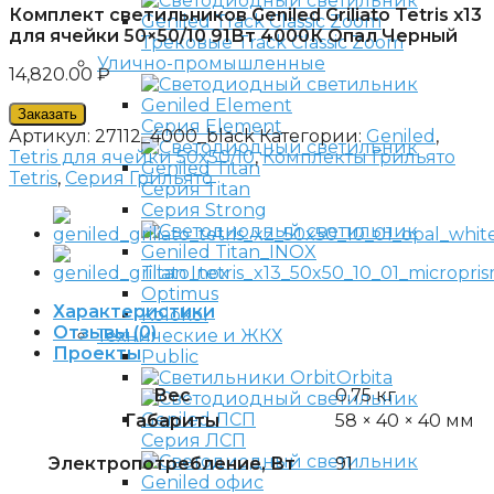
Комплект светильников Geniled Griliato Tetris x13
для ячейки 50×50/10 91Вт 4000К Опал Черный
Трековые Track Classic Zoom
Улично-промышленные
14,820.00
₽
Заказать
Серия Element
Артикул:
27112_4000_black
Категории:
Geniled
,
Tetris для ячейки 50x50/10
,
Комплекты Грильято
Tetris
,
Серия Грильято
Серия Titan
Серия Strong
Titan Inox
Optimus
Характеристики
Kolokol
Отзывы (0)
Технические и ЖКХ
Проекты
Public
Orbita
Вес
0.75 кг
Габариты
58 × 40 × 40 мм
Серия ЛСП
Электропотребление, Вт
91