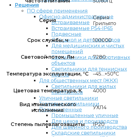
частота питания
50/60Гц
Решения
ПО сфере применения
Офисно-административные
Серия
Серия
Встраиваемые
Грильято
Встраиваемые P54-IP65
Подвесные
Для школ и детских садов
Срок службы, ч
100000
Для медицинских и чистых
помещений
Световой поток, Лм
7280
Светильники для спортивных
объектов
Светильники для теннисных
Температура эксплуатации, °C
–45…+50°С
кортов
Для общественных мест (ЖКХ)
Светильники для жилых
Цветовая температура, К
4000
комплексов
Уличные светильники
Торговые светильники
Вид климатического
УХЛ4
Промышленные
исполнения
Промышленные уличные
Для цехов и производств
Степень пылевлагозащиты
IP20
Для швейного производства
Складские светильники