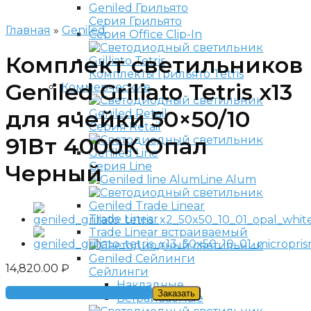
Серия Грильято
Главная
»
Geniled
Серия Office Clip-In
Комплект светильников
Комплекты Грильято Tetris
Geniled Griliato Tetris x13
Коммерческие
для ячейки 50×50/10
Серия Retail
91Вт 4000К Опал
Серия Line
Черный
Line Alum
Trade Linear
Trade Linear встраиваемый
14,820.00
₽
Сейлинги
Накладные
Получить консультацию
Заказать
Встраиваемые