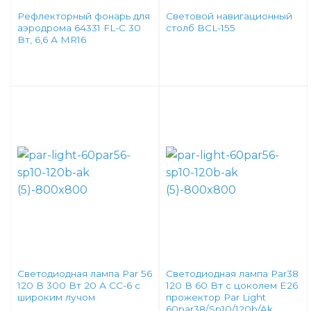
Рефлекторный фонарь для
Световой навигационный
аэродрома 64331 FL-C 30
столб BCL-155
Вт, 6,6 А MR16
Светодиодная лампа Par 56
Светодиодная лампа Par38
120 В 300 Вт 20 А CC-6 с
120 В 60 Вт с цоколем E26
широким лучом
прожектор Par Light
60par38/Sp10/120b/Ak