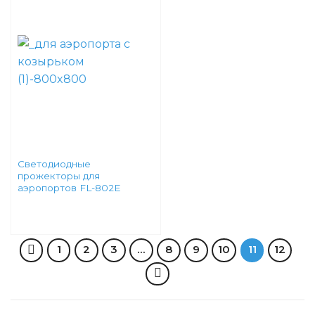
Светодиодные
прожекторы для
аэропортов FL-802E
1
2
3
…
8
9
10
11
12