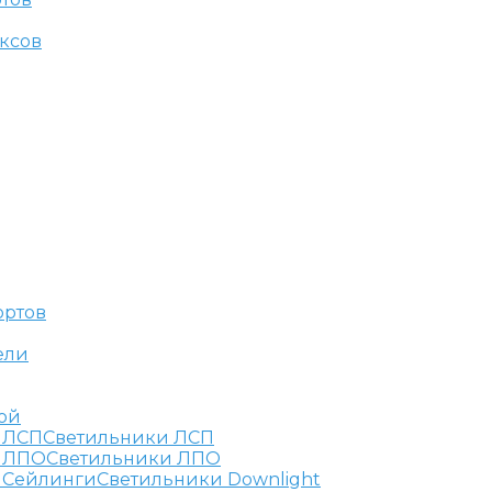
ксов
ортов
ели
ой
Светильники ЛСП
Светильники ЛПО
Светильники Downlight