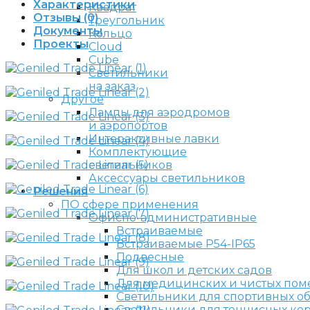
Характеристики
Квадрат
Отзывы (0)
Треугольник
Документы
Кольцо
Проекты
Cloud
Cube
Светильники
на заказ
Другое
Лампы для аэродромов
и аэропортов
Интерактивные лавки
Комплектующие
светильников
Аксессуары светильников
Решения
ПО сфере применения
Офисно-административные
Встраиваемые
Встраиваемые P54-IP65
Подвесные
Для школ и детских садов
Для медицинских и чистых по
Светильники для спортивных о
Светильники для теннисных ко