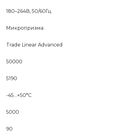
180–264В, 50/60Гц
Микропризма
Trade Linear Advanced
50000
5190
-45…+50°C
5000
90