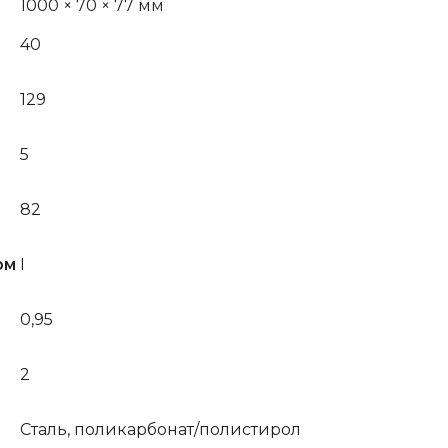
1000 × 70 × 77 мм
40
129
5
82
ом
I
0,95
2
Сталь, поликарбонат/полистирол