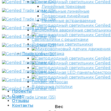
Линейные трековые
Модульные линейные
Подвесные линейные
Линейные встраиваемые
Автономные аварийные светильник
Светильники с решетками
Диммируемые светильники
По способу монтажа
Армстро
Подвес на тросах
В реечные потолки
Проекты
О нас
Отзывы
Контакты
Вес