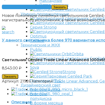
Накладные
Встраиваемые
Получить консультацию
Заказать
Улично-промышленные
Новое поколение линейных светильников Geniled 
магистрального исполнения, а также возможностью
Серия Strong
Optimus
У данного светильника более 970 вариантов испо
Kolokol
Технические и ЖКХ
Public
Orbita
Светильник Geniled Trade Linear Advanced 1000х
Sova
8,543.00
₽
Strong
Парковые Geniled Park
Заказать
Парковые RSLG
Артикул:
21926
Категории:
Trade Linear Advanced
,
Ge
Дизайнерский свет
В форме диска
В форме
полудиска
Описание
В форме месяца