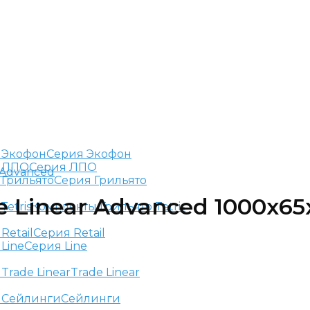
Серия Экофон
Серия ЛПО
 Advanced
Серия Грильято
e Linear Advanced 1000х65
Комплекты Грильято Tetris
Серия Retail
Серия Line
Trade Linear
Сейлинги