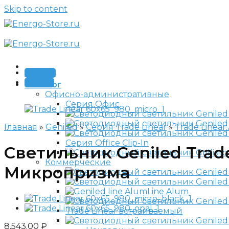
Skip to content
Звонок
Заявка
Каталог
Офисно-административные
Серия Офис
Главная
»
Geniled
»
Серия Trade Linear
»
Trade Linear
Серия Office Clip-In
Светильник Geniled Trad
Коммерческие
Микропризма
Line Alum
Trade Linear встраиваемый
8,543.00
₽