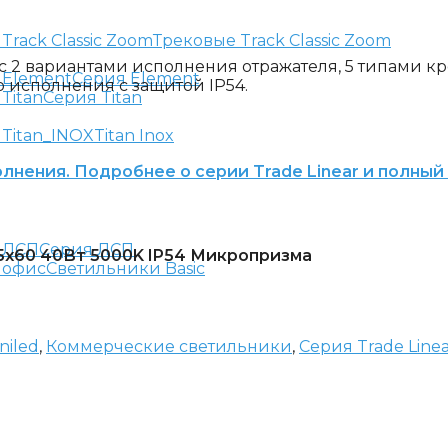
Трековые Track Classic Zoom
с 2 вариантами исполнения отражателя, 5 типами 
Серия Element
 исполнения с защитой IP54.
Серия Titan
Titan Inox
лнения. Подробнее о серии Trade Linear и полный
Серия ЛСП
65х60 40Вт 5000K IP54 Микропризма
Светильники Basic
niled
,
Коммерческие светильники
,
Серия Trade Line