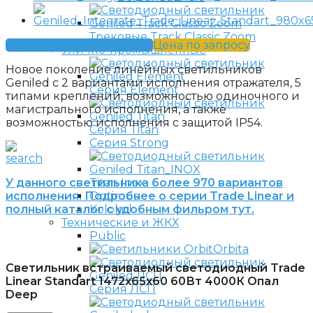
Трековые Track Classic Zoom
Получить консультацию
Цена по запросу
Улично-промышленные
Новое поколение линейных светильников
Geniled с 2 вариантами исполнения отражателя, 5
Серия Element
типами креплений, возможностью одиночного и
магистрального исполнения, а также
возможностью исполнения с защитой IP54.
Серия Titan
Серия Strong
У данного светильника более 970 вариантов
Titan Inox
исполнения. Подробнее о серии Trade Linear и
Optimus
полный каталог с удобным фильром тут.
Kolokol
Технические и ЖКХ
Public
Orbita
Светильник встраиваемый светодиодный Trade
Linear Standart 1472x65x60 60Вт 4000К Опал
Серия ЛСП
Deep