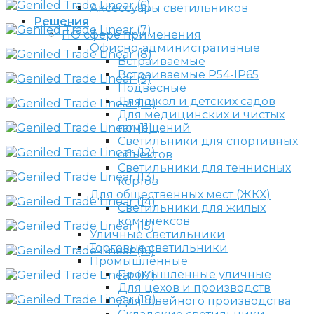
Аксессуары светильников
Решения
ПО сфере применения
Офисно-административные
Встраиваемые
Встраиваемые P54-IP65
Подвесные
Для школ и детских садов
Для медицинских и чистых
помещений
Светильники для спортивных
объектов
Светильники для теннисных
кортов
Для общественных мест (ЖКХ)
Светильники для жилых
комплексов
Уличные светильники
Торговые светильники
Промышленные
Промышленные уличные
Для цехов и производств
Для швейного производства