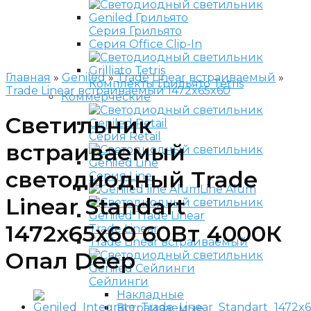
Серия Грильято
Серия Office Clip-In
Главная
»
Geniled
»
Trade Linear встраиваемый
»
Комплекты Грильято Tetris
Trade Linear встраиваемый 1472x65x60
Коммерческие
Светильник
Серия Retail
встраиваемый
светодиодный Trade
Серия Line
Line Alum
Linear Standart
1472x65x60 60Вт 4000К
Trade Linear
Trade Linear встраиваемый
Опал Deep
Сейлинги
Накладные
Встраиваемые