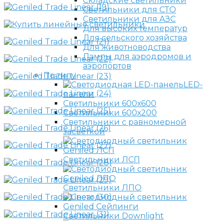
Складские светильники
Светильники для СТО
Светильники для АЗС
Для высоких температур
Для сельского хозяйства
Для животноводства
Лампы для аэродромов и
аэропортов
По типу
LED-
панели
Светильники 600х600
Светильники 600х200
Светильники с равномерной
засветкой
Светильники ЛСП
Светильники ЛПО
Светильники Downlight