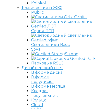
Kolokol
Технические и ЖКХ
Public
Orbita
Серия ЛСП
Светильники Basic
Sova
Strong
Парковые Geniled Park
Парковые RSLG
Дизайнерский свет
В форме диска
В форме
полудиска
В форме месяца
Квадрат
Треугольник
Кольцо
Cloud