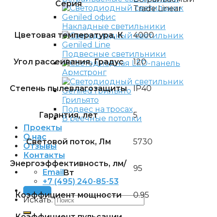
Серия
Trade Linear
Накладные светильники
Цветовая температура, К
4000
Подвесные светильники
Угол рассеивания, Градус
120
Армстронг
Степень пылевлагозащиты
IP40
Грильято
Подвес на тросах
Гарантия, лет
5
В реечные потолки
Проекты
О нас
Световой поток, Лм
5730
Отзывы
Контакты
Энергоэффективность, лм/
95
Email
Вт
+7 (495) 240-85-53
Заявка
Коэффициент мощности
0.95
Искать:
Коэффициент пульсации