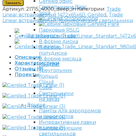
Заказать
Светильники Basic
Артикул:
21715_4000_deep_in
Категории:
Trade
Sova
Linear встраиваемый 1472x65x60
,
Geniled
,
Trade
Strong
Linear встраиваемый
,
Коммерческие светильники
Парковые Geniled Park
Парковые RSLG
Дизайнерский свет
В форме диска
В форме
полудиска
Описание
В форме месяца
Характеристики
Квадрат
Отзывы (0)
Треугольник
Проекты
Кольцо
Cloud
Cube
Светильники
на заказ
Другое
Лампы для аэродромов
и аэропортов
Интерактивные лавки
Комплектующие
светильников