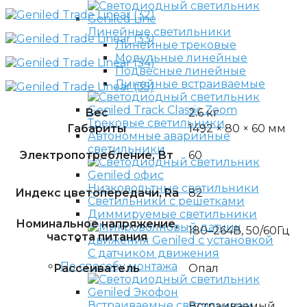
Линейные светильники
Линейные трековые
Модульные линейные
Подвесные линейные
Линейные встраиваемые
Вес
2.6 кг
Трековые светильники
Габариты
1492 × 80 × 60 мм
Автономные аварийные
светильники
Электропотребление, Вт
60
Низковольтные светильники
Индекс цветопередачи, Ra
82
Светильники с решетками
Диммируемые светильники
Номинальное напряжение,
180–264В, 50/60Гц
частота питания
С датчиком движения
По способу монтажа
Рассеиватель
Опал
Встраиваемые светильники
Встраиваемый