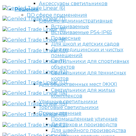
Аксессуары светильников
Решения
ПО сфере применения
Офисно-административные
Встраиваемые
Встраиваемые P54-IP65
Подвесные
Для школ и детских садов
Для медицинских и чистых
помещений
Светильники для спортивных
объектов
Светильники для теннисных
кортов
Для общественных мест (ЖКХ)
Светильники для жилых
комплексов
Уличные светильники
Торговые светильники
Промышленные
Промышленные уличные
Для цехов и производств
Для швейного производства