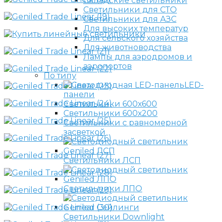
Складские светильники
Светильники для СТО
Светильники для АЗС
Для высоких температур
Для сельского хозяйства
Для животноводства
Лампы для аэродромов и
аэропортов
По типу
LED-
панели
Светильники 600х600
Светильники 600х200
Светильники с равномерной
засветкой
Светильники ЛСП
Светильники ЛПО
Светильники Downlight