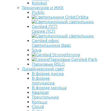
Kolokol
Технические и ЖКХ
Public
Orbita
Серия ЛСП
Светильники Basic
Sova
Strong
Парковые Geniled Park
Парковые RSLG
Дизайнерский свет
В форме диска
В форме
полудиска
В форме месяца
Квадрат
Треугольник
Кольцо
Cloud