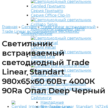
Серия Грильято
Серия Office Clip-In
Главная
»
Geniled
»
Trade Linear встраиваемый
»
Комплекты Грильято Tetris
Trade Linear встраиваемый 980x65x60
Коммерческие
Светильник
Серия Retail
встраиваемый
светодиодный Trade
Серия Line
Line Alum
Linear Standart
980x65x60 60Вт 4000К
Trade Linear
Trade Linear встраиваемый
90Ra Опал Deep Черный
Сейлинги
Накладные
Встраиваемые