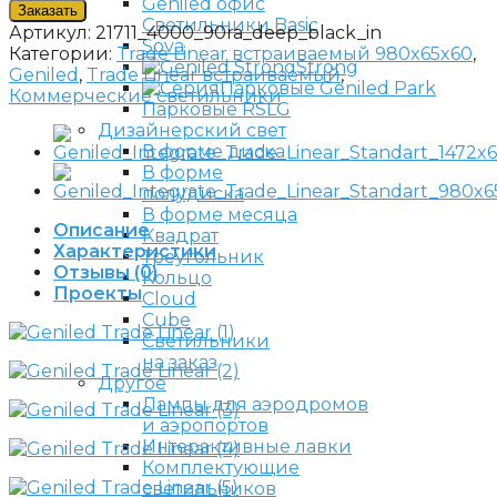
Заказать
Светильники Basic
Артикул:
21711_4000_90ra_deep_black_in
Sova
Категории:
Trade Linear встраиваемый 980x65x60
,
Strong
Geniled
,
Trade Linear встраиваемый
,
Парковые Geniled Park
Коммерческие светильники
Парковые RSLG
Дизайнерский свет
В форме диска
В форме
полудиска
В форме месяца
Описание
Квадрат
Характеристики
Треугольник
Отзывы (0)
Кольцо
Проекты
Cloud
Cube
Светильники
на заказ
Другое
Лампы для аэродромов
и аэропортов
Интерактивные лавки
Комплектующие
светильников