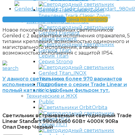
Трековые Track Classic Zoom
Получить консультацию
Цена по запросу
Улично-промышленные
Новое поколение линейных светильников
Geniled с 2 вариантами исполнения отражателя, 5
Серия Element
типами креплений, возможностью одиночного и
магистрального исполнения, а также
возможностью исполнения с защитой IP54.
Серия Titan
Серия Strong
У данного светильника более 970 вариантов
Titan Inox
исполнения. Подробнее о серии Trade Linear и
Optimus
полный каталог с удобным фильром тут.
Kolokol
Технические и ЖКХ
Public
Orbita
Светильник встраиваемый светодиодный Trade
Linear Standart 980x65x60 60Вт 4000К 90Ra
Серия ЛСП
Опал Deep Черный