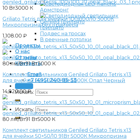
10 Вт
3000 К
Армстронг
Griliato Tetris для ячейки 100х100/10 3000К
Микропризма без драйвера
Грильято
Подвес на тросах
1,108.00
₽
В реечные потолки
Проекты
О нас
Отзывы
Контакты
80 лм/Вт
91 Вт
3000 К
Email
Комплект светильников Geniled Griliato Tetris x13
+7 (495) 240-85-53
для ячейки 50×50/10 91Вт 3000К Опал Черный
Заявка
14,820.00
₽
Искать:
Искать:
80 лм/Вт
91 Вт
5000 К
Комплект светильников Geniled Griliato Tetris x13
для ячейки 50×50/10 91Вт 5000К Микропризма