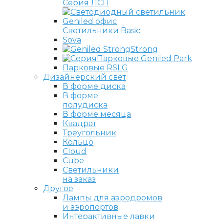
Серия ЛСП
Светильники Basic
Sova
Strong
Парковые Geniled Park
Парковые RSLG
Дизайнерский свет
В форме диска
В форме
полудиска
В форме месяца
Квадрат
Треугольник
Кольцо
Cloud
Cube
Светильники
на заказ
Другое
Лампы для аэродромов
и аэропортов
Интерактивные лавки