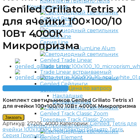
Комплекты Грильято Tetris
Geniled Griliato Tetris x1
Коммерческие
для ячейки 100×100/10
Серия Retail
10Вт 4000К
Серия Line
Микропризма
Line Alum
Trade Linear
Trade Linear встраиваемый
Получить консультацию
Цена по запросу
Сейлинги
Накладные
Комплект светильников Geniled Griliato Tetris x1
Встраиваемые
для ячейки 100×100/10 10Вт 4000К Микропризма
Заказать
Трековые Track Classic Zoom
Артикул:
27205_4000
Категории:
Geniled
,
Tetris для
Улично-промышленные
ячейки 100x100/10
,
Комплекты Грильято Tetris
,
Серия Грильято