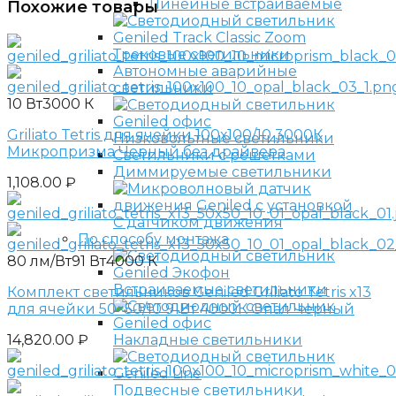
Линейные встраиваемые
Похожие товары
Трековые светильники
Автономные аварийные
светильники
10 Вт
3000 К
Griliato Tetris для ячейки 100х100/10 3000К
Низковольтные светильники
Микропризма Черный без драйвера
Светильники с решетками
Диммируемые светильники
1,108.00
₽
С датчиком движения
По способу монтажа
80 лм/Вт
91 Вт
4000 К
Встраиваемые светильники
Комплект светильников Geniled Griliato Tetris x13
для ячейки 50×50/10 91Вт 4000К Опал Черный
Накладные светильники
14,820.00
₽
Подвесные светильники