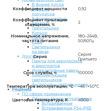
В форме диска
Коэффициент мощности
0,92
В форме
полудиска
В форме месяца
Коэффициент пульсации
2
Квадрат
освещения, %
Треугольник
Кольцо
Номинальное напряжение,
180–264В,
Cloud
частота питания
50/60Гц
Cube
Светильники
на заказ
Серия
Другое
Серия
Грильято
Лампы для аэродромов
и аэропортов
Интерактивные лавки
Срок службы, ч
100000
Комплектующие
светильников
Аксессуары светильников
Температура эксплуатации, °C
–45…+50°С
Решения
ПО сфере применения
Офисно-административные
Цветовая температура, К
4000
Встраиваемые
Встраиваемые P54-IP65