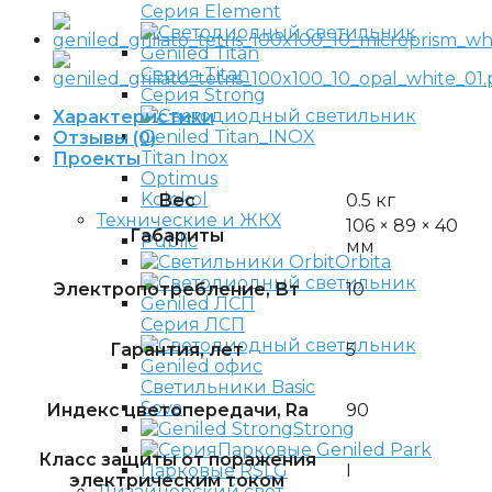
Серия Element
Серия Titan
Серия Strong
Характеристики
Отзывы (0)
Titan Inox
Проекты
Optimus
Kolokol
Вес
0.5 кг
Технические и ЖКХ
106 × 89 × 40
Габариты
Public
мм
Orbita
Электропотребление, Вт
10
Серия ЛСП
Гарантия, лет
5
Светильники Basic
Sova
Индекс цветопередачи, Ra
90
Strong
Парковые Geniled Park
Класс защиты от поражения
I
Парковые RSLG
электрическим током
Дизайнерский свет