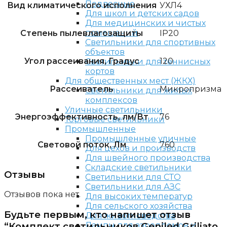
Подвесные
Вид климатического исполнения
УХЛ4
Для школ и детских садов
Для медицинских и чистых
помещений
Степень пылевлагозащиты
IP20
Светильники для спортивных
объектов
Угол рассеивания, Градус
120
Светильники для теннисных
кортов
Для общественных мест (ЖКХ)
Рассеиватель
Микропризма
Светильники для жилых
комплексов
Уличные светильники
Энергоэффективность, лм/Вт
76
Торговые светильники
Промышленные
Промышленные уличные
Световой поток, Лм
760
Для цехов и производств
Для швейного производства
Складские светильники
Отзывы
Светильники для СТО
Светильники для АЗС
Отзывов пока нет.
Для высоких температур
Для сельского хозяйства
Будьте первым, кто напишет отзыв
Для животноводства
Лампы для аэродромов и
“Комплект светильников Geniled Griliato