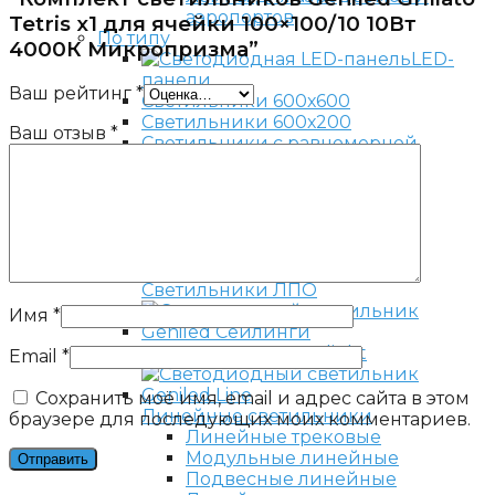
аэропортов
Tetris x1 для ячейки 100×100/10 10Вт
По типу
4000К Микропризма”
LED-
панели
Ваш рейтинг
*
Светильники 600х600
Светильники 600х200
Ваш отзыв
*
Светильники с равномерной
засветкой
Светильники ЛСП
Светильники ЛПО
Имя
*
Светильники Downlight
Email
*
Сохранить моё имя, email и адрес сайта в этом
Линейные светильники
браузере для последующих моих комментариев.
Линейные трековые
Модульные линейные
Подвесные линейные