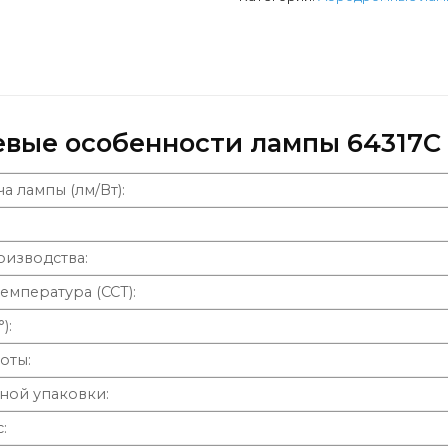
вые особенности лампы 64317C 
а лампы (лм/Вт):
оизводства:
емпература (CCT):
):
оты:
ной упаковки:
: