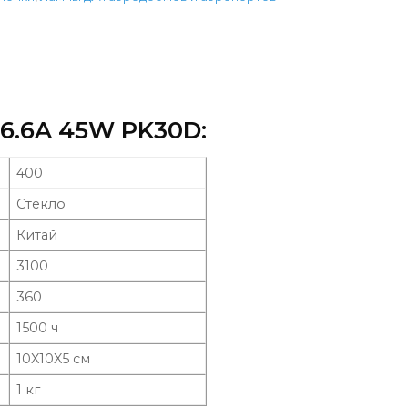
6.6A 45W PK30D:
400
Стекло
Китай
3100
360
1500 ч
10X10X5 см
1 кг