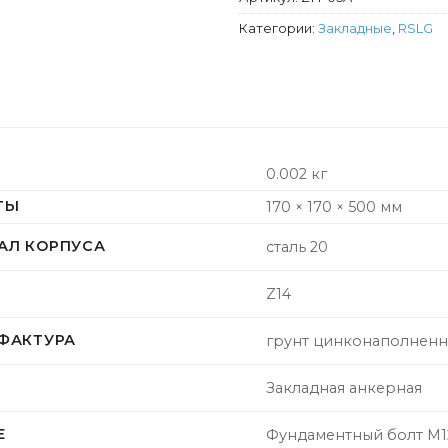
Категории:
Закладные
,
RSLG
0.002 кг
ТЫ
170 × 170 × 500 мм
АЛ КОРПУСА
сталь 20
Z14
 ФАКТУРА
грунт цинконаполнен
Закладная анкерная
Е
Фундаментный болт M12