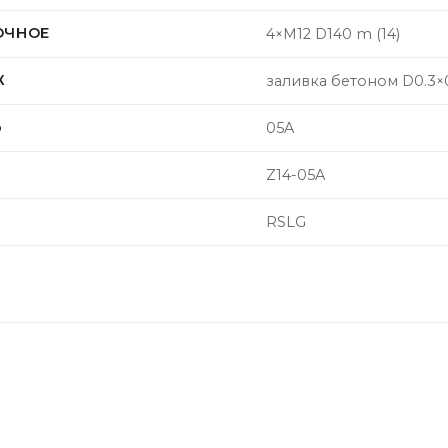
ОЧНОЕ
4×M12 D140 m (14)
Ж
заливка бетоном D0.3×0
Ь
05A
Z14-05A
RSLG