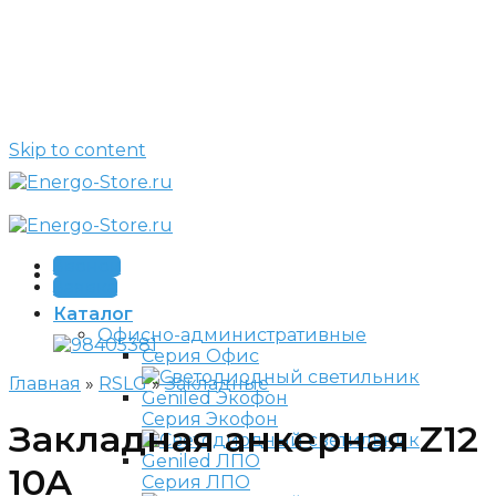
Skip to content
Звонок
Заявка
Каталог
Офисно-административные
Серия Офис
Главная
»
RSLG
»
Закладные
Серия Экофон
Закладная анкерная Z12
10A
Серия ЛПО