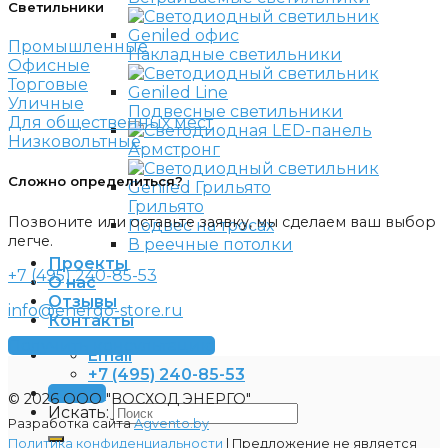
Светильники
Промышленные
Накладные светильники
Офисные
Торговые
Уличные
Подвесные светильники
Для общественных мест
Низковольтные
Армстронг
Сложно определиться?
Грильято
Позвоните или оставьте заявку, мы сделаем ваш выбор
Подвес на тросах
легче.
В реечные потолки
Проекты
+7 (495) 240-85-53
О нас
Отзывы
info@energo-store.ru
Контакты
Получить консультацию
Email
+7 (495) 240-85-53
Заявка
© 2026 ООО "ВОСХОД ЭНЕРГО"
Искать:
Разработка сайта
Agvento.by
Политика конфиденциальности
| Предложение не является