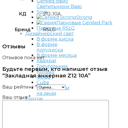
Светильники Basic
Sova
КД
Z12-10A
Strong
Парковые Geniled Park
Парковые RSLG
Бренд
RSLG
Дизайнерский свет
В форме диска
В форме
Отзывы
полудиска
В форме месяца
Отзывов пока нет.
Квадрат
Треугольник
Будьте первым, кто напишет отзыв
Кольцо
“Закладная анкерная Z12 10A”
Cloud
Cube
Ваш рейтинг
*
Светильники
на заказ
Ваш отзыв
*
Другое
Лампы для аэродромов
и аэропортов
Интерактивные лавки
Комплектующие
светильников