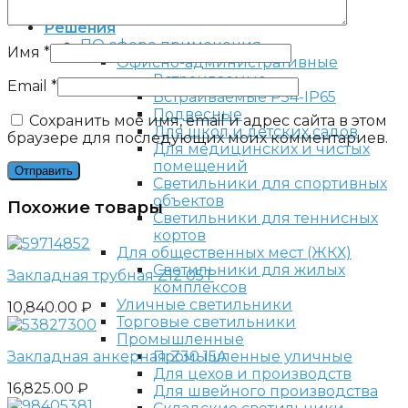
Аксессуары светильников
Решения
ПО сфере применения
Имя
*
Офисно-административные
Встраиваемые
Email
*
Встраиваемые P54-IP65
Подвесные
Сохранить моё имя, email и адрес сайта в этом
Для школ и детских садов
браузере для последующих моих комментариев.
Для медицинских и чистых
помещений
Светильники для спортивных
объектов
Похожие товары
Светильники для теннисных
кортов
Для общественных мест (ЖКХ)
Светильники для жилых
Закладная трубная Z12 05T
комплексов
Уличные светильники
10,840.00
₽
Торговые светильники
Промышленные
Промышленные уличные
Закладная анкерная Z30 15A
Для цехов и производств
16,825.00
₽
Для швейного производства