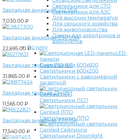
Складские светильники
Светильники для СТО
Закладная анкерная Z12 05A
Светильники для АЗС
Для высоких температур
7,030.00
₽
Для сельского хозяйства
Для животноводства
Лампы для аэродромов и
Закладная анкерная Z30 20A
аэропортов
По типу
22,695.00
₽
LED-
панели
Светильники 600х600
Закладная трубная Z30 15T
Светильники 600х200
31,865.00
₽
Светильники с равномерной
засветкой
Закладная трубная Z14 05T
Светильники ЛСП
11,565.00
₽
Светильники ЛПО
Закладная анкерная Z20 15A
17,540.00
₽
Светильники Downlight