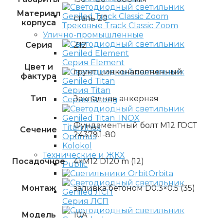
Материал
сталь 20
корпуса
Трековые Track Classic Zoom
Улично-промышленные
Серия
Z12
Серия Element
Цвет и
грунт цинконаполненный
фактура
Серия Titan
Тип
Закладная анкерная
Серия Strong
Фундаментный болт M12 ГОСТ
Titan Inox
Сечение
24379.1-80
Optimus
Kolokol
Технические и ЖКХ
Посадочное
4×M12 D120 m (12)
Public
Orbita
Монтаж
заливка бетоном D0.3×0.5 (35)
Серия ЛСП
Модель
10A