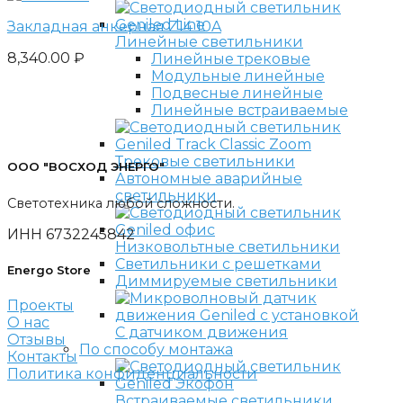
Закладная анкерная Z14 10A
Линейные светильники
8,340.00
₽
Линейные трековые
Модульные линейные
Подвесные линейные
Линейные встраиваемые
Трековые светильники
ООО "ВОСХОД ЭНЕРГО"
Автономные аварийные
светильники
Светотехника любой сложности.
ИНН 6732245842
Низковольтные светильники
Светильники с решетками
Energo Store
Диммируемые светильники
Проекты
О нас
С датчиком движения
Отзывы
По способу монтажа
Контакты
Политика конфиденциальности
Встраиваемые светильники