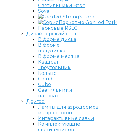
Светильники Basic
Sova
Strong
Парковые Geniled Park
Парковые RSLG
Дизайнерский свет
В форме диска
В форме
полудиска
В форме месяца
Квадрат
Треугольник
Кольцо
Cloud
Cube
Светильники
на заказ
Другое
Лампы для аэродромов
и аэропортов
Интерактивные лавки
Комплектующие
светильников