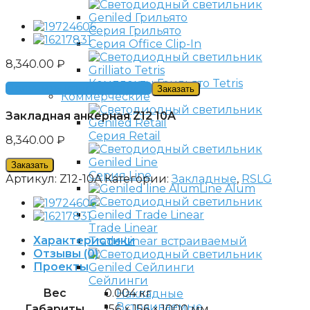
Серия Грильято
Серия Office Clip-In
8,340.00
₽
Комплекты Грильято Tetris
Получить консультацию
Заказать
Коммерческие
Закладная анкерная Z12 10A
Серия Retail
8,340.00
₽
Заказать
Серия Line
Артикул:
Z12-10A
Категории:
Закладные
,
RSLG
Line Alum
Trade Linear
Характеристики
Trade Linear встраиваемый
Отзывы (0)
Проекты
Сейлинги
Вес
0.004 кг
Накладные
Встраиваемые
Габариты
156 × 156 × 1000 мм