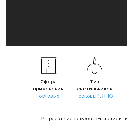
Сфера
Тип
применения
светильников
торговые
трековый
,
ЛПО
В проекте использованы светильн