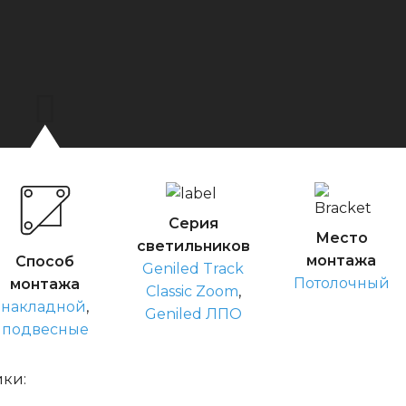
Серия
Место
светильников
монтажа
Способ
Geniled Track
Потолочный
монтажа
Classic Zoom
,
накладной
,
Geniled ЛПО
подвесные
ики: