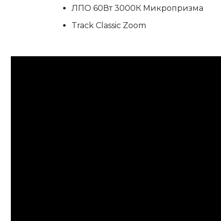
ЛПО 60Вт 3000К Микропризма
Track Classic Zoom