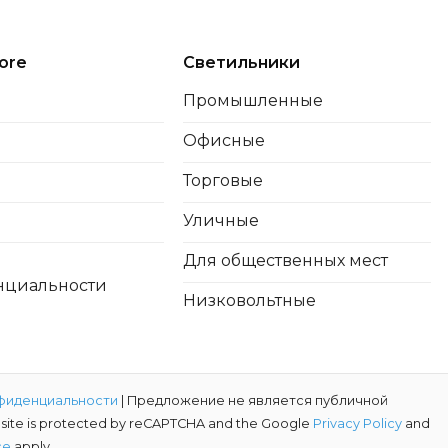
ore
Светильники
Промышленные
Офисные
Торговые
Уличные
Для общественных мест
нциальности
Низковольтные
фиденциальности
| Предложение не является публичной
s site is protected by reCAPTCHA and the Google
Privacy Policy
and
ce
apply.