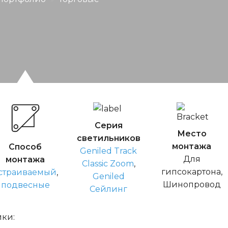
Серия
Место
светильников
монтажа
Способ
Geniled Track
Для
монтажа
Classic Zoom
,
гипсокартона,
страиваемый
,
Geniled
Шинопровод
подвесные
Сейлинг
ики: