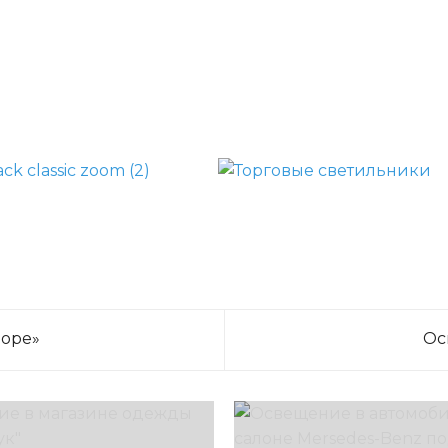
Море»
Ос