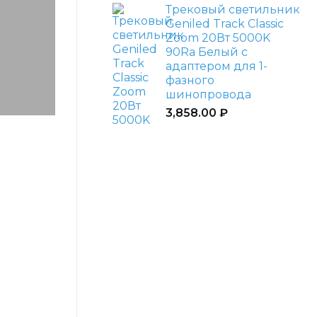
Трековый светильник
Geniled Track Classic
Zoom 20Вт 5000K
90Ra Белый с
адаптером для 1-
фазного
шинопровода
3,858.00
₽