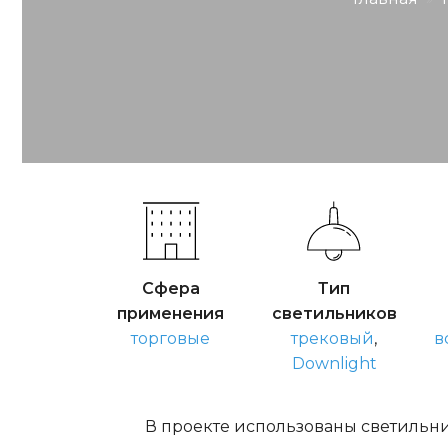
Сфера
Тип
применения
светильников
торговые
трековый
,
в
Downlight
В проекте использованы светильн