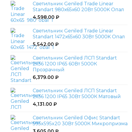
Светильник Geniled Trade Linear
Standart 980х65х60 20Вт 5000K Опал
4,598.00
₽
Светильник Geniled Trade Linear
Standart 1472х65х60 30Вт 5000K Опал
5,542.00
₽
Светильник Geniled ЛСП Standart
2х36 1200 IP65 60Вт 5000К
Прозрачный
6,379.00
₽
Светильник Geniled ЛСП Standart
2х36 1200 IP65 30Вт 5000К Матовый
4,131.00
₽
Светильник Geniled Офис Standart
595x595x20 30Вт 5000К Микропризма
3,605.00
₽