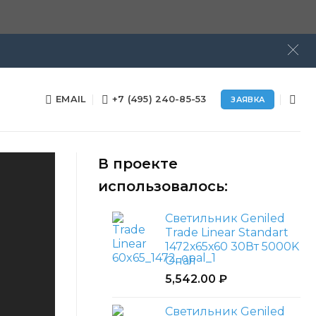
EMAIL
+7 (495) 240-85-53
ЗАЯВКА
В проекте
использовалось:
Светильник Geniled
Trade Linear Standart
1472х65х60 30Вт 5000K
Опал
5,542.00
₽
Светильник Geniled