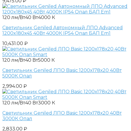
9,475.00
₽
120 лм/Вт
40 Вт
4000 К
Светильник Geniled Автономный ЛПО Advanced
1200x180x45 40Вт 4000К IP54 Опал БАП Em1
10,431.00
₽
120 лм/Вт
40 Вт
5000 К
Светильник Geniled ЛПО Basic 1200х178х20 40Вт
5000К Опал
2,994.00
₽
120 лм/Вт
40 Вт
3000 К
Светильник Geniled ЛПО Basic 1200х178х20 40Вт
3000К Опал
2,833.00
₽