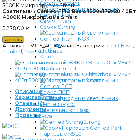
Серия Element
Светильник Geniled ЛПО Basic 1200х178х20 40Вт
4000К Микропризма Smart
Серия Titan
Серия Strong
3,278.00
₽
Заказать
Titan Inox
Артикул:
23905_4000_smart
Категории:
ЛПО Basic
,
Optimus
Geniled
,
Серия ЛПО
Kolokol
Технические и ЖКХ
Public
Orbita
Описание
Серия ЛСП
Характеристики
Отзывы (0)
Документы
Светильники Basic
Проекты
Sova
Strong
Парковые Geniled Park
Парковые RSLG
Дизайнерский свет