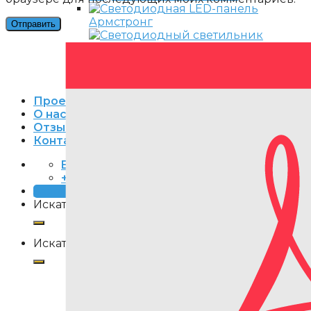
Армстронг
Грильято
Подвес на тросах
В реечные потолки
Проекты
О нас
Отзывы
Контакты
Email
+7 (495) 240-85-53
Заявка
Искать:
Искать: