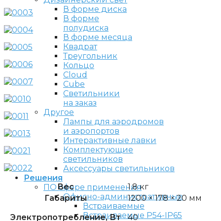
В форме диска
В форме
полудиска
В форме месяца
Квадрат
Треугольник
Кольцо
Cloud
Cube
Светильники
на заказ
Другое
Лампы для аэродромов
и аэропортов
Интерактивные лавки
Комплектующие
светильников
Аксессуары светильников
Решения
Вес
1.8 кг
ПО сфере применения
Офисно-административные
Габариты
1200 × 178 × 20 мм
Встраиваемые
Встраиваемые P54-IP65
Электропотребление, Вт
40