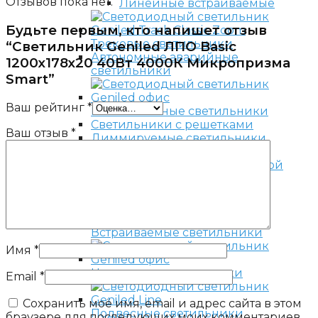
Отзывов пока нет.
Линейные встраиваемые
Будьте первым, кто напишет отзыв
Трековые светильники
“Светильник Geniled ЛПО Basic
Автономные аварийные
1200х178х20 40Вт 4000К Микропризма
светильники
Smart”
Ваш рейтинг
*
Низковольтные светильники
Светильники с решетками
Ваш отзыв
*
Диммируемые светильники
С датчиком движения
По способу монтажа
Встраиваемые светильники
Имя
*
Накладные светильники
Email
*
Сохранить моё имя, email и адрес сайта в этом
Подвесные светильники
браузере для последующих моих комментариев.