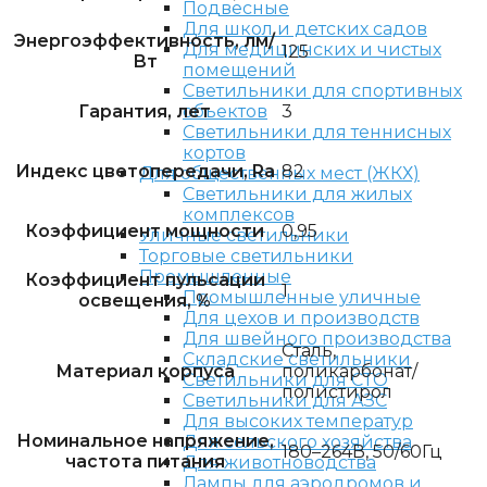
Подвесные
Для школ и детских садов
Энергоэффективность, лм/
Для медицинских и чистых
125
Вт
помещений
Светильники для спортивных
Гарантия, лет
3
объектов
Светильники для теннисных
кортов
Индекс цветопередачи, Ra
82
Для общественных мест (ЖКХ)
Светильники для жилых
комплексов
Коэффициент мощности
0,95
Уличные светильники
Торговые светильники
Промышленные
Коэффициент пульсации
1
Промышленные уличные
освещения, %
Для цехов и производств
Для швейного производства
Сталь,
Складские светильники
Материал корпуса
поликарбонат/
Светильники для СТО
полистирол
Светильники для АЗС
Для высоких температур
Номинальное напряжение,
Для сельского хозяйства
180–264В, 50/60Гц
частота питания
Для животноводства
Лампы для аэродромов и