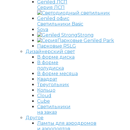
Серия ЛСП
Светильники Basic
Sova
Strong
Парковые Geniled Park
Парковые RSLG
Дизайнерский свет
В форме диска
В форме
полудиска
В форме месяца
Квадрат
Треугольник
Кольцо
Cloud
Cube
Светильники
на заказ
Другое
Лампы для аэродромов
и аэропортов