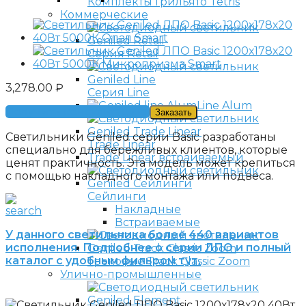
Комплекты Грильято Tetris
Коммерческие
Серия Retail
3,278.00
₽
Серия Line
Line Alum
Получить консультацию
Заказать
Светильники Geniled серии Basic разработаны
Trade Linear
специально для бережливых клиентов, которые
Trade Linear встраиваемый
ценят практичность. Эта модель может крепиться
с помощью накладного монтажа или подвеса.
Сейлинги
Накладные
Встраиваемые
У данного светильника более 440 вариантов
исполнения. Подробнее о серии ЛПО и полный
каталог с удобным фильром тут.
Трековые Track Classic Zoom
Улично-промышленные