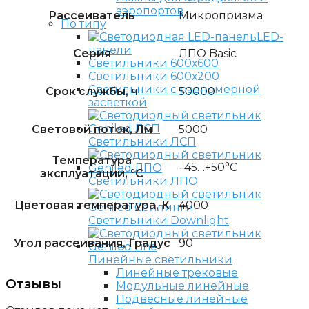
аэропортов
Рассеиватель
Микропризма
По типу
LED-
панели
Серия
ЛПО Basic
Светильники 600х600
Светильники 600х200
Светильники с равномерной
Срок службы, ч
50000
засветкой
Световой поток, Лм
5000
Светильники ЛСП
Температура
–45…+50°С
эксплуатации, °C
Светильники ЛПО
Цветовая температура, К
4000
Светильники Downlight
Угол рассеивания, Градус
90
Линейные светильники
Линейные трековые
Отзывы
Модульные линейные
Подвесные линейные