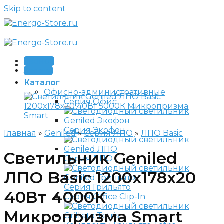
Skip to content
Звонок
Заявка
Каталог
Офисно-административные
Серия Офис
Серия Экофон
Главная
»
Geniled
»
Серия ЛПО
»
ЛПО Basic
Светильник Geniled
Серия ЛПО
ЛПО Basic 1200х178х20
Серия Грильято
40Вт 4000К
Серия Office Clip-In
Микропризма Smart