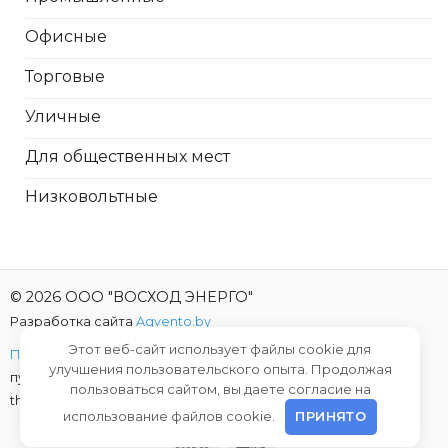
Офисные
Торговые
Уличные
Для общественных мест
Низковольтные
© 2026 ООО "ВОСХОД ЭНЕРГО"
Разработка сайта
Agvento.by
Этот веб-сайт использует файлы cookie для
Политика конфиденциальности
| Предложение не является
улучшения пользовательского опыта. Продолжая
публичной офертой |
This site is protected by reCAPTCHA and
пользоваться сайтом, вы даете согласие на
the Google
Privacy Policy
and
Terms of Service
apply.
использование файлов cookie.
ПРИНЯТО