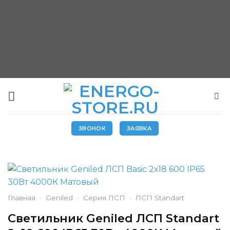
Skip
to
content
ЗВОНОК
ЗАЯВКА
Главная
»
Geniled
»
Серия ЛСП
»
ЛСП Standart
Светильник Geniled ЛСП Standart