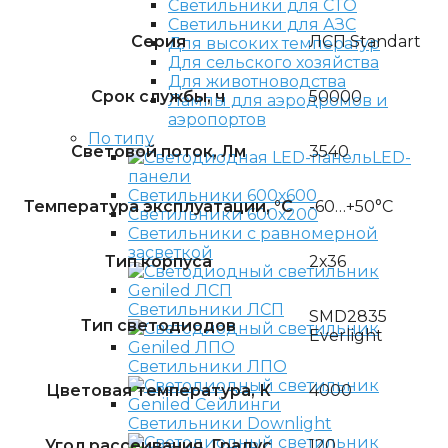
Светильники для СТО
Светильники для АЗС
Серия
ЛСП Standart
Для высоких температур
Для сельского хозяйства
Для животноводства
Срок службы, ч
50000
Лампы для аэродромов и
аэропортов
По типу
Световой поток, Лм
3540
LED-
панели
Светильники 600х600
Температура эксплуатации, °C
-60…+50°С
Светильники 600х200
Светильники с равномерной
засветкой
Тип корпуса
2х36
Светильники ЛСП
SMD2835
Тип светодиодов
Everlight
Светильники ЛПО
Цветовая температура, К
4000
Светильники Downlight
Угол рассеивания, Градус
120