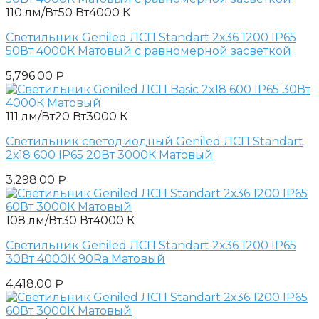
110 лм/Вт
50 Вт
4000 К
Светильник Geniled ЛСП Standart 2х36 1200 IP65
50Вт 4000К Матовый с равномерной засветкой
5,796.00
₽
111 лм/Вт
20 Вт
3000 К
Светильник светодиодный Geniled ЛСП Standart
2х18 600 IP65 20Вт 3000К Матовый
3,298.00
₽
108 лм/Вт
30 Вт
4000 К
Светильник Geniled ЛСП Standart 2х36 1200 IP65
30Вт 4000К 90Ra Матовый
4,418.00
₽