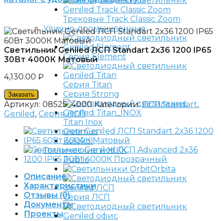
Трековые Track Classic Zoom
Улично-промышленные
Светильник Geniled ЛСП Standart 2х36 1200 IP65
Серия Element
30Вт 4000К Матовый
4,130.00
₽
Серия Titan
Серия Strong
Заказать
Артикул:
08525_4000
Категории:
ЛСП Standart
,
Geniled
,
Серия ЛСП
Titan Inox
Optimus
Kolokol
Технические и ЖКХ
Public
Orbita
Описание
Характеристики
Отзывы (0)
Серия ЛСП
Документы
Проекты