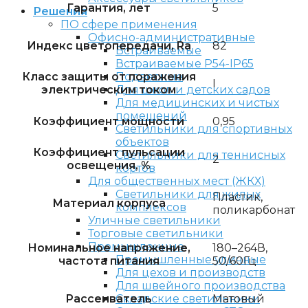
Гарантия, лет
5
Решения
ПО сфере применения
Офисно-административные
Индекс цветопередачи, Ra
82
Встраиваемые
Встраиваемые P54-IP65
Класс защиты от поражения
Подвесные
I
электрическим током
Для школ и детских садов
Для медицинских и чистых
помещений
Коэффициент мощности
0,95
Светильники для спортивных
объектов
Коэффициент пульсации
Светильники для теннисных
2
освещения, %
кортов
Для общественных мест (ЖКХ)
Светильники для жилых
Пластик,
Материал корпуса
комплексов
поликарбонат
Уличные светильники
Торговые светильники
Промышленные
Номинальное напряжение,
180–264В,
Промышленные уличные
частота питания
50/60Гц
Для цехов и производств
Для швейного производства
Рассеиватель
Матовый
Складские светильники