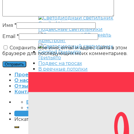
Накладные светильники
Имя
*
Подвесные светильники
Email
*
Армстронг
Сохранить моё имя, email и адрес сайта в этом
браузере для последующих моих комментариев.
Грильято
Подвес на тросах
В реечные потолки
Проекты
О нас
Отзывы
Контакты
Email
+7 (495) 240-85-53
Заявка
Искать: