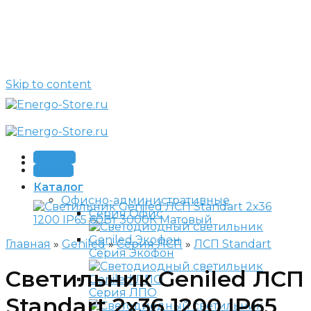
Skip to content
Звонок
Заявка
Каталог
Офисно-административные
Серия Офис
Главная
»
Geniled
»
Серия ЛСП
»
ЛСП Standart
Серия Экофон
Светильник Geniled ЛСП
Серия ЛПО
Standart 2х36 1200 IP65