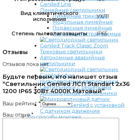
Линейные светильники
Вид климатического
Линейные трековые
УХЛ1
исполнения
Модульные линейные
Подвесные линейные
Степень пылевлагозащиты
IP65
Линейные встраиваемые
Отзывы
Трековые светильники
Автономные аварийные
светильники
Отзывов пока нет.
Будьте первым, кто напишет отзыв
Низковольтные светильники
“Светильник Geniled ЛСП Standart 2х36
Светильники с решетками
1200 IP65 30Вт 4000К Матовый”
Диммируемые светильники
Ваш рейтинг
*
С датчиком движения
Ваш отзыв
*
По способу монтажа
Встраиваемые светильники