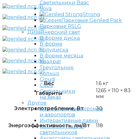
Светильники Basic
Sova
Strong
Парковые Geniled Park
Парковые RSLG
Дизайнерский свет
В форме диска
В форме
полудиска
В форме месяца
Квадрат
Треугольник
Кольцо
Cloud
Вес
1.6 кг
Cube
1265 × 110 × 83
Светильники
Габариты
мм
на заказ
Другое
Электропотребление, Вт
30
Лампы для аэродромов
и аэропортов
Интерактивные лавки
Энергоэффективность, лм/Вт
118
Комплектующие
светильников
Аксессуары светильников