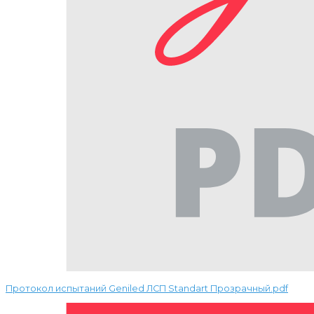
Протокол испытаний Geniled ЛСП Standart Прозрачный.pdf