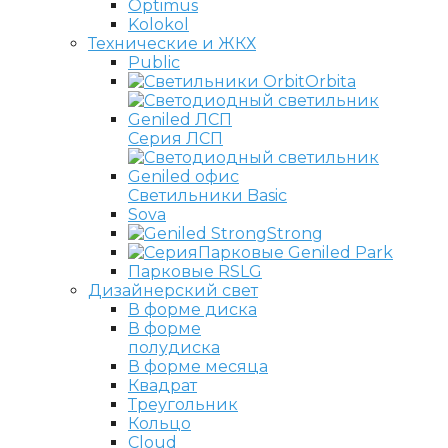
Optimus
Kolokol
Технические и ЖКХ
Public
Orbita
Серия ЛСП
Светильники Basic
Sova
Strong
Парковые Geniled Park
Парковые RSLG
Дизайнерский свет
В форме диска
В форме
полудиска
В форме месяца
Квадрат
Треугольник
Кольцо
Cloud